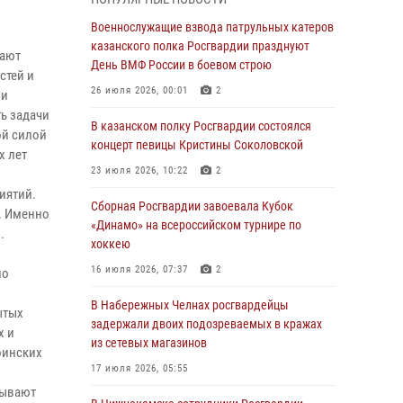
Военнослужащие взвода патрульных катеров
казанского полка Росгвардии празднуют
Военнослужащие взвода патрульных катеров
День ВМФ России в боевом строю
казанского полка Росгвардии празднуют
вают
День ВМФ России в боевом строю
26 июля 2026, 00:01
2
стей и
26 июля 2026, 00:01
2
ли
Татарстанские росгвардейцы завоевали
ть задачи
«бронзу» в окружном этапе конкурса
В казанском полку Росгвардии состоялся
ой силой
профессионального мастерства
концерт певицы Кристины Соколовской
х лет
24 июля 2026, 15:05
4
23 июля 2026, 10:22
2
иятий.
В казанском полку Росгвардии состоялся
Сборная Росгвардии завоевала Кубок
. Именно
концерт певицы Кристины Соколовской
«Динамо» на всероссийском турнире по
.
хоккею
23 июля 2026, 10:22
2
16 июля 2026, 07:37
2
по
В Нижнекамске сотрудники Росгвардии
задержали подозреваемого в краже
В Набережных Челнах росгвардейцы
ытых
задержали двоих подозреваемых в кражах
23 июля 2026, 06:47
х и
из сетевых магазинов
оинских
В Казани Росгвардия приняла участие в
17 июля 2026, 05:55
обеспечении безопасности крестного хода и
зывают
освящения храма