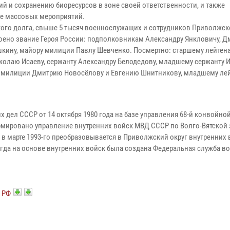
й и сохранению биоресурсов в зоне своей ответственности, и также
де массовых мероприятий.
кого долга, свыше 5 тысяч военнослужащих и сотрудников Приволжск
оено звание Героя России: подполковникам Александру Янкловичу, 
кину, майору милиции Павлу Шевченко. Посмертно: старшему лейтен
Николаю Исаеву, сержанту Александру Белодедову, младшему сержанту 
м милиции Дмитрию Новосёлову и Евгению Шнитникову, младшему лей
 дел СССР от 14 октября 1980 года на базе управления 68-й конвойно
рмировано управление внутренних войск МВД СССР по Волго-Вятской 
 в марте 1993-го преобразовывается в Приволжский округ внутренних
когда на основе внутренних войск была создана Федеральная служба в
Г РФ