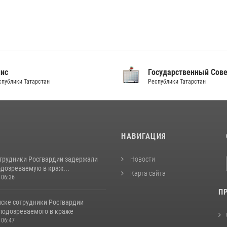
аис
Государственный Сов
спублики Татарстан
Республики Татарстан
И
НАВИГАЦИЯ
отрудники Росгвардии задержали
Новости
одозреваемую в краж...
Карта сайта
 06:36
П
ске сотрудники Росгвардии
подозреваемого в краже
 06:47