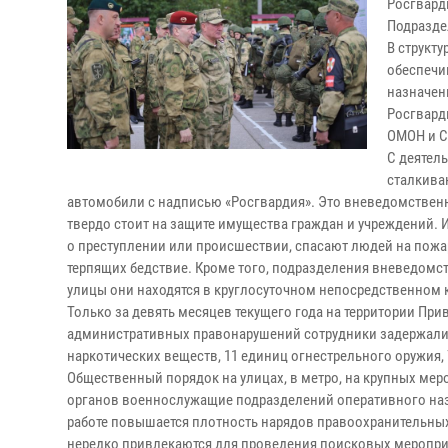
Росгвард
Подразде
В структу
обеспечи
назначен
Росгвард
ОМОН и С
С деятел
сталкива
автомобили с надписью «Росгвардия». Это вневедомственна
твердо стоит на защите имущества граждан и учреждений.
о преступлении или происшествии, спасают людей на пож
терпящих бедствие. Кроме того, подразделения вневедомст
улицы они находятся в круглосуточном непосредственном 
Только за девять месяцев текущего года на территории Пр
административных правонарушений сотрудники задержали бол
наркотических веществ, 11 единиц огнестрельного оружия,
Общественный порядок на улицах, в метро, на крупных ме
органов военнослужащие подразделений оперативного наз
работе повышается плотность нарядов правоохранительны
нередко привлекаются для проведения поисковых меропри