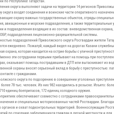
ии по Республике Татарстан.
ления округа выполняют задачи на территории 14 регионов Приволжь
ру округа входят соединения и воинские части оперативного назначен
вающие охрану важных государственных объектов, отряды специальн
ия, авиационные и морские подразделения, а также территориальные 
ии и подразделения входящие в их состав: вневедомственная охрана,
ОБР, подразделения лицензионно-разрешительной системы.
ьностью подразделений Приволжского округа Росгвардии жители Тата
ются ежедневно. Пожалуй, каждый видел на дорогах Казани служебны
я охрана, которая находится на острие борьбы с уличной преступнос
 Именно эти сотрудники первыми прибывают на помощь при поступлен
арах, оказывают помощь пострадавшим в ДТП или вытаскивают из в
венной охраны вносят серьезный вклад в борьбу с преступностью: па
контакте с гражданами.
иволжского округа по подозрению в совершении уголовных преступле
ее 78 тыс. человек. Из них 982 находились в розыске. Изъято: боле
 710 единиц боеприпасов, 172 единиц холодного оружия.
роприятиях обеспечивают совместно с сотрудниками правоохранитель
начения и специальных моторизованных частей Росгвардии. Благода
х органов и охват подконтрольных территорий. Военнослужащие Росг
ятий по спасению заблудившихся граждан в лесной местности и для