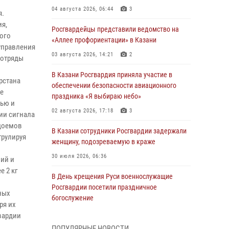
04 августа 2026, 06:44
3
я.
ия,
Росгвардейцы представили ведомство на
ого
«Аллее профориентации» в Казани
управления
03 августа 2026, 14:21
2
 отряды
В Казани Росгвардия приняла участие в
рстана
обеспечении безопасности авиационного
е
праздника «Я выбираю небо»
тью и
02 августа 2026, 17:18
3
ии сигнала
одоемов
В Казани сотрудники Росгвардии задержали
трулируя
женщину, подозреваемую в краже
30 июля 2026, 06:36
ний и
е 2 кг
В День крещения Руси военнослужащие
Росгвардии посетили праздничное
ных
богослужение
ря их
28 июля 2026, 09:38
4
вардии
ПОПУЛЯРНЫЕ НОВОСТИ