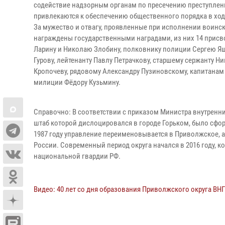
содействие надзорным органам по пресечению преступлени
привлекаются к обеспечению общественного порядка в хо
За мужество и отвагу, проявленные при исполнении воинс
награждены государственными наградами, из них 14 присв
Ларину и Николаю Злобину, полковнику полиции Сергею Яш
Гурову, лейтенанту Павлу Петрачкову, старшему сержанту 
Кропочеву, рядовому Александру Пузиновскому, капитана
милиции Фёдору Кузьмину.
Справочно: В соответствии с приказом Министра внутренних
штаб которой дислоцировался в городе Горьком, было сфо
1987 году управление переименовывается в Приволжское, а
России. Современный период округа начался в 2016 году, 
национальной гвардии РФ.
Видео: 40 лет со дня образования Приволжского округа ВН