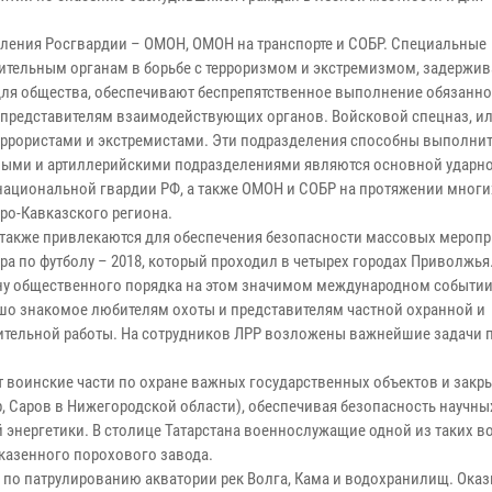
ления Росгвардии – ОМОН, ОМОН на транспорте и СОБР. Специальные
тельным органам в борьбе с терроризмом и экстремизмом, задержи
ля общества, обеспечивают беспрепятственное выполнение обязанно
представителям взаимодействующих органов. Войсковой спецназ, и
 террористами и экстремистами. Эти подразделения способны выполни
ными и артиллерийскими подразделениями являются основной ударн
ациональной гвардии РФ, а также ОМОН и СОБР на протяжении многи
ро-Кавказского региона.
, также привлекаются для обеспечения безопасности массовых меропр
 по футболу – 2018, который проходил в четырех городах Приволжья
ну общественного порядка на этом значимом международном событии
шо знакомое любителям охоты и представителям частной охранной и
ительной работы. На сотрудников ЛРР возложены важнейшие задачи 
 воинские части по охране важных государственных объектов и закр
 Саров в Нижегородской области), обеспечивая безопасность научны
энергетики. В столице Татарстана военнослужащие одной из таких в
 казенного порохового завода.
 по патрулированию акватории рек Волга, Кама и водохранилищ. Ока