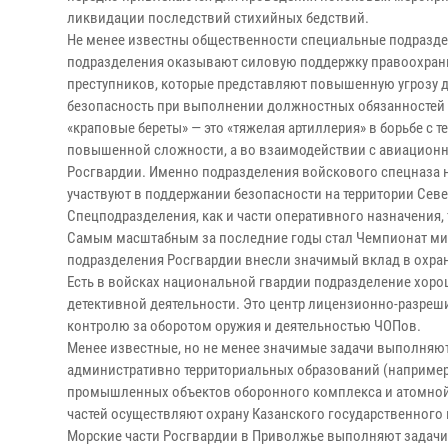
ликвидации последствий стихийных бедствий.
Не менее известны общественности специальные подразде
подразделения оказывают силовую поддержку правоохрани
преступников, которые представляют повышенную угрозу д
безопасность при выполнении должностных обязанностей 
«краповые береты» — это «тяжелая артиллерия» в борьбе с
повышенной сложности, а во взаимодействии с авиацион
Росгвардии. Именно подразделения войскового спецназа н
участвуют в поддержании безопасности на территории Севе
Спецподразделения, как и части оперативного назначения
Самым масштабным за последние годы стал Чемпионат мира
подразделения Росгвардии внесли значимый вклад в охра
Есть в войсках национальной гвардии подразделение хоро
детективной деятельности. Это центр лицензионно-разреш
контролю за оборотом оружия и деятельностью ЧОПов.
Менее известные, но не менее значимые задачи выполняют
административно территориальных образований (например,
промышленных объектов оборонного комплекса и атомной 
частей осуществляют охрану Казанского государственного
Морские части Росгвардии в Приволжье выполняют задачи