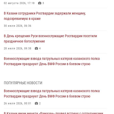
02 августа 2026, 17:18
3
В Казани сотрудники Росгвардии задержали женщину,
подозреваемую в краже
30 июля 2026, 06:36
В День крещения Руси военнослужащие Росгвардии посетили
праздничное богослужение
28 июля 2026, 09:38
4
Военнослужащие взвода патрульных катеров казанского полка
Росгвардии празднуют День ВМФ России в боевом строю
26 июля 2026, 00:01
2
Татарстанские росгвардейцы завоевали «бронзу» в окружном этапе
ПОПУЛЯРНЫЕ НОВОСТИ
конкурса профессионального мастерства
Военнослужащие взвода патрульных катеров казанского полка
24 июля 2026, 15:05
4
Росгвардии празднуют День ВМФ России в боевом строю
В казанском полку Росгвардии состоялся концерт певицы Кристины
26 июля 2026, 00:01
2
Соколовской
В Казани имам мечети «Рамазан» провел встречу с сотрудниками