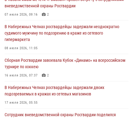
23 июля 2026, 10:22
2
вневедомственной охраны Росгвардии
В Нижнекамске сотрудники Росгвардии задержали подозреваемого
07 июля 2026, 09:16
2
в краже
В Набережных Челнах росгвардейцы задержали неоднократно
23 июля 2026, 06:47
судимого мужчину по подозрению в краже из сетевого
гипермаркета
В Казани Росгвардия приняла участие в обеспечении безопасности
крестного хода и освящения храма
08 июля 2026, 11:05
22 июля 2026, 07:41
6
Сборная Росгвардии завоевала Кубок «Динамо» на всероссийском
турнире по хоккею
16 июля 2026, 07:37
2
В Набережных Челнах росгвардейцы задержали двоих
подозреваемых в кражах из сетевых магазинов
17 июля 2026, 05:55
Сотрудник вневедомственной охраны Росгвардии поделился
секретами своего семейного счастья
08 июля 2026, 07:48
4