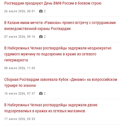
24 июля 2026, 15:05
4
Росгвардии празднуют День ВМФ России в боевом строю
В казанском полку Росгвардии состоялся концерт певицы Кристины
26 июля 2026, 00:01
2
Соколовской
В Казани имам мечети «Рамазан» провел встречу с сотрудниками
23 июля 2026, 10:22
2
вневедомственной охраны Росгвардии
В Нижнекамске сотрудники Росгвардии задержали подозреваемого
07 июля 2026, 09:16
2
в краже
В Набережных Челнах росгвардейцы задержали неоднократно
23 июля 2026, 06:47
судимого мужчину по подозрению в краже из сетевого
гипермаркета
В Казани Росгвардия приняла участие в обеспечении безопасности
крестного хода и освящения храма
08 июля 2026, 11:05
22 июля 2026, 07:41
6
Сборная Росгвардии завоевала Кубок «Динамо» на всероссийском
турнире по хоккею
16 июля 2026, 07:37
2
В Набережных Челнах росгвардейцы задержали двоих
подозреваемых в кражах из сетевых магазинов
17 июля 2026, 05:55