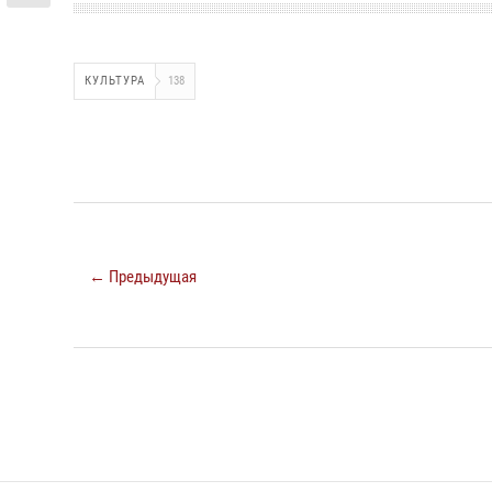
КУЛЬТУРА
138
← Предыдущая