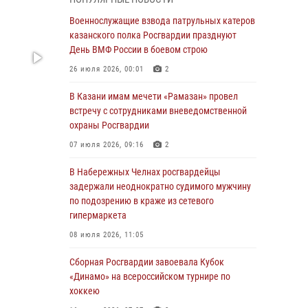
Военнослужащие взвода патрульных катеров
казанского полка Росгвардии празднуют
Военнослужащие взвода патрульных катеров
День ВМФ России в боевом строю
казанского полка Росгвардии празднуют
День ВМФ России в боевом строю
26 июля 2026, 00:01
2
26 июля 2026, 00:01
2
Татарстанские росгвардейцы завоевали
«бронзу» в окружном этапе конкурса
В Казани имам мечети «Рамазан» провел
профессионального мастерства
встречу с сотрудниками вневедомственной
охраны Росгвардии
24 июля 2026, 15:05
4
07 июля 2026, 09:16
2
В казанском полку Росгвардии состоялся
концерт певицы Кристины Соколовской
В Набережных Челнах росгвардейцы
задержали неоднократно судимого мужчину
23 июля 2026, 10:22
2
по подозрению в краже из сетевого
гипермаркета
В Нижнекамске сотрудники Росгвардии
задержали подозреваемого в краже
08 июля 2026, 11:05
23 июля 2026, 06:47
Сборная Росгвардии завоевала Кубок
«Динамо» на всероссийском турнире по
В Казани Росгвардия приняла участие в
хоккею
обеспечении безопасности крестного хода и
освящения храма