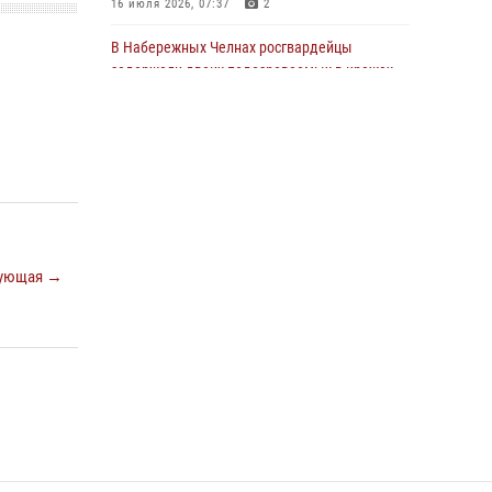
16 июля 2026, 07:37
2
22 июля 2026, 07:41
6
В Набережных Челнах росгвардейцы
задержали двоих подозреваемых в кражах
из сетевых магазинов
17 июля 2026, 05:55
В казанском полку Росгвардии состоялся
концерт певицы Кристины Соколовской
23 июля 2026, 10:22
2
Сотрудник вневедомственной охраны
ующая →
Росгвардии поделился секретами своего
семейного счастья
08 июля 2026, 07:48
4
В Нижнекамске сотрудники Росгвардии
задержали подозреваемого в краже
23 июля 2026, 06:47
Росгвардейцы рассказали казанцам о