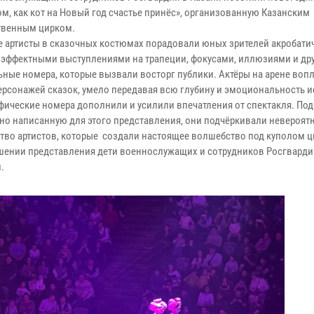
ом, как кот на Новый год счастье принёс», организованную Казанским
твенным цирком.
 артисты в сказочных костюмах порадовали юных зрителей акробати
 эффектными выступлениями на трапеции, фокусами, иллюзиями и др
ьные номера, которые вызвали восторг публики. Актёры на арене воп
ерсонажей сказок, умело передавая всю глубину и эмоциональность и
фические номера дополнили и усилили впечатления от спектакля. Под
но написанную для этого представления, они подчёркивали невероят
ство артистов, которые создали настоящее волшебство под куполом ц
шении представления дети военнослужащих и сотрудников Росгварди
.