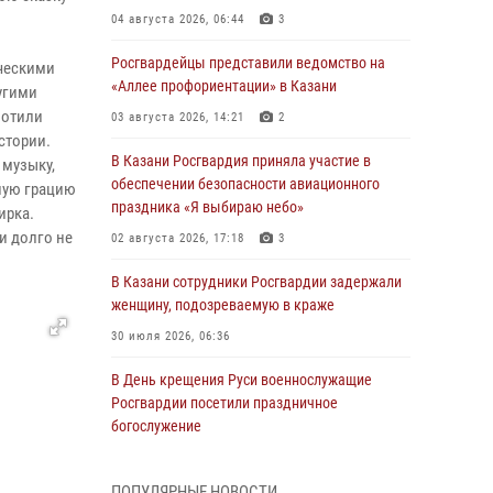
04 августа 2026, 06:44
3
Росгвардейцы представили ведомство на
ческими
«Аллее профориентации» в Казани
угими
лотили
03 августа 2026, 14:21
2
стории.
В Казани Росгвардия приняла участие в
 музыку,
обеспечении безопасности авиационного
ную грацию
праздника «Я выбираю небо»
ирка.
и долго не
02 августа 2026, 17:18
3
В Казани сотрудники Росгвардии задержали
женщину, подозреваемую в краже
30 июля 2026, 06:36
В День крещения Руси военнослужащие
Росгвардии посетили праздничное
богослужение
28 июля 2026, 09:38
4
ПОПУЛЯРНЫЕ НОВОСТИ