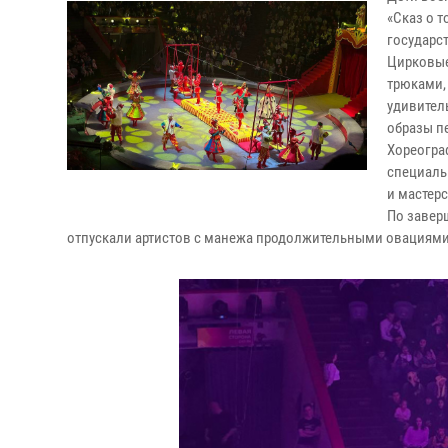
«Сказ о т
государс
Цирковые
трюками,
удивител
образы п
Хореогра
специаль
и мастер
По завер
отпускали артистов с манежа продолжительными овациями