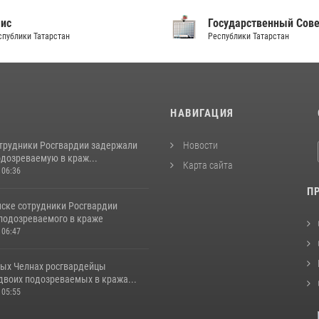
аис
Государственный Сов
спублики Татарстан
Республики Татарстан
И
НАВИГАЦИЯ
отрудники Росгвардии задержали
Новости
одозреваемую в краж...
Карта сайта
 06:36
П
ске сотрудники Росгвардии
подозреваемого в краже
 06:47
ых Челнах росгвардейцы
двоих подозреваемых в кража...
 05:55