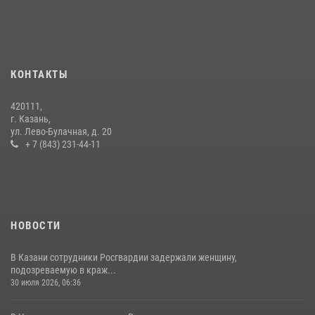
10 июля 2026, 12:50
В День крещения Руси военнослужащие Росгвардии посетили
праздничное богослужение
28 июля 2026, 09:38
4
КОНТАКТЫ
15 июля отмечается День образования подразделений связи
420111,
Росгвардии
г. Казань,
ул. Лево-Булачная, д. 20
15 июля 2026, 08:41
+ 7 (843) 231-44-11
НОВОСТИ
В Казани сотрудники Росгвардии задержали женщину,
подозреваемую в краж...
30 июля 2026, 06:36