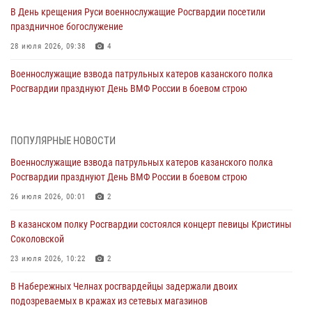
В День крещения Руси военнослужащие Росгвардии посетили
праздничное богослужение
28 июля 2026, 09:38
4
Военнослужащие взвода патрульных катеров казанского полка
Росгвардии празднуют День ВМФ России в боевом строю
26 июля 2026, 00:01
2
Татарстанские росгвардейцы завоевали «бронзу» в окружном этапе
ПОПУЛЯРНЫЕ НОВОСТИ
конкурса профессионального мастерства
Военнослужащие взвода патрульных катеров казанского полка
24 июля 2026, 15:05
4
Росгвардии празднуют День ВМФ России в боевом строю
В казанском полку Росгвардии состоялся концерт певицы Кристины
26 июля 2026, 00:01
2
Соколовской
В казанском полку Росгвардии состоялся концерт певицы Кристины
23 июля 2026, 10:22
2
Соколовской
В Нижнекамске сотрудники Росгвардии задержали подозреваемого
23 июля 2026, 10:22
2
в краже
В Набережных Челнах росгвардейцы задержали двоих
23 июля 2026, 06:47
подозреваемых в кражах из сетевых магазинов