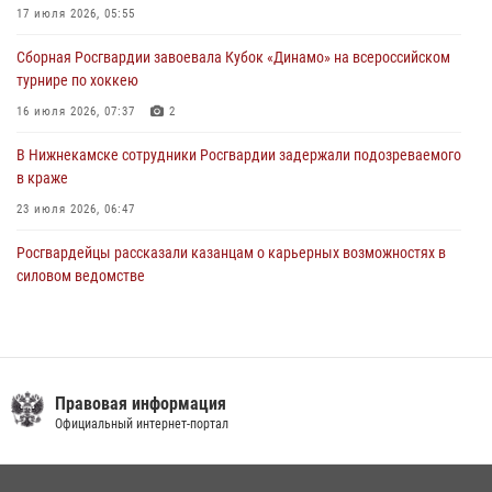
В Казани Росгвардия приняла участие в обеспечении безопасности
17 июля 2026, 05:55
крестного хода и освящения храма
Сборная Росгвардии завоевала Кубок «Динамо» на всероссийском
22 июля 2026, 07:41
6
турнире по хоккею
16 июля 2026, 07:37
2
В Нижнекамске сотрудники Росгвардии задержали подозреваемого
в краже
23 июля 2026, 06:47
Росгвардейцы рассказали казанцам о карьерных возможностях в
силовом ведомстве
14 июля 2026, 12:39
1
В Казани Росгвардия приняла участие в обеспечении безопасности
крестного хода и освящения храма
Правовая информация
22 июля 2026, 07:41
6
Официальный интернет-портал
В Нижнекамске сотрудники Росгвардии задержали подозреваемого
в краже из магазина