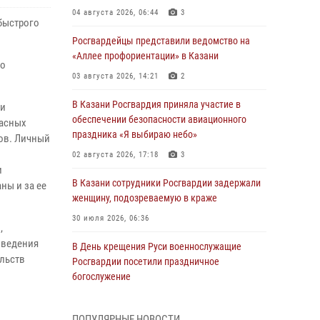
04 августа 2026, 06:44
3
быстрого
Росгвардейцы представили ведомство на
«Аллее профориентации» в Казани
го
03 августа 2026, 14:21
2
В Казани Росгвардия приняла участие в
чи
обеспечении безопасности авиационного
пасных
праздника «Я выбираю небо»
ков. Личный
02 августа 2026, 17:18
3
и
В Казани сотрудники Росгвардии задержали
ны и за ее
женщину, подозреваемую в краже
30 июля 2026, 06:36
,
оведения
В День крещения Руси военнослужащие
ельств
Росгвардии посетили праздничное
богослужение
28 июля 2026, 09:38
4
ПОПУЛЯРНЫЕ НОВОСТИ