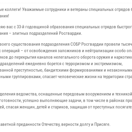
е коллеги! Уважаемые сотрудники и ветераны специальных отрядов 
ания!
яю вас с 33-й годовщиной образования специальных отрядов быстро
ания – элитных подразделений Росгвардии.
своего существования подразделения СОБР Росгвардии провели тыся
 операций – от освобождения заложников и нейтрализации особо о
иков до перекрытия каналов нелегального оборота оружия и наркоти
одразделений ежедневно борется с терроризмом и экстремизмом,
ванной преступностью, бандитскими формированиями и незаконным
ными группировками, спасает человеческие жизни на территории стра
деления ведомства, оснащенные передовым вооружением и техникой
отовности, успешно выполняющие задачи, в том числе в районах пр
, спасая женщин, детей и стариков, защищая от преступных посягат
аветной преданности Отечеству, верности долгу и Присяге.