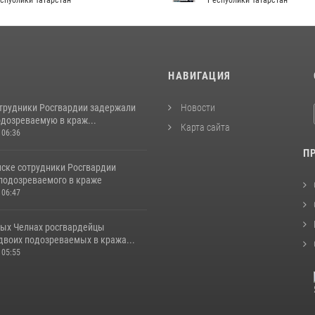
спублики Татарстан
Республики Татарстан
И
НАВИГАЦИЯ
отрудники Росгвардии задержали
Новости
одозреваемую в краж...
Карта сайта
 06:36
П
ске сотрудники Росгвардии
подозреваемого в краже
 06:47
ых Челнах росгвардейцы
двоих подозреваемых в кража...
 05:55