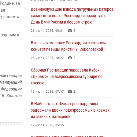
Военнослужащие взвода патрульных катеров
Родине, за
казанского полка Росгвардии празднуют
Военнослужащие взвода патрульных катеров
вая
День ВМФ России в боевом строю
казанского полка Росгвардии празднуют
еренность
День ВМФ России в боевом строю
26 июля 2026, 00:01
2
26 июля 2026, 00:01
2
м родным и
Татарстанские росгвардейцы завоевали
«бронзу» в окружном этапе конкурса
В казанском полку Росгвардии состоялся
профессионального мастерства
концерт певицы Кристины Соколовской
24 июля 2026, 15:05
4
23 июля 2026, 10:22
2
В казанском полку Росгвардии состоялся
Сборная Росгвардии завоевала Кубок
ной гвардии
концерт певицы Кристины Соколовской
«Динамо» на всероссийском турнире по
командующий
хоккею
23 июля 2026, 10:22
2
й Федерации
16 июля 2026, 07:37
2
.В. Золотов
В Нижнекамске сотрудники Росгвардии
задержали подозреваемого в краже
В Набережных Челнах росгвардейцы
задержали двоих подозреваемых в кражах
23 июля 2026, 06:47
из сетевых магазинов
В Казани Росгвардия приняла участие в
17 июля 2026, 05:55
обеспечении безопасности крестного хода и
освящения храма