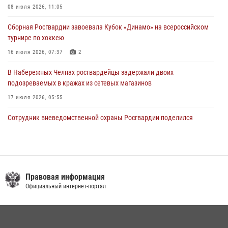
крестного хода и освящения храма
08 июля 2026, 11:05
22 июля 2026, 07:41
6
Сборная Росгвардии завоевала Кубок «Динамо» на всероссийском
турнире по хоккею
16 июля 2026, 07:37
2
В Набережных Челнах росгвардейцы задержали двоих
подозреваемых в кражах из сетевых магазинов
17 июля 2026, 05:55
Сотрудник вневедомственной охраны Росгвардии поделился
секретами своего семейного счастья
08 июля 2026, 07:48
4
В казанском полку Росгвардии состоялся концерт певицы Кристины
Соколовской
Правовая информация
Официальный интернет-портал
23 июля 2026, 10:22
2
Росгвардейцы рассказали казанцам о карьерных возможностях в
силовом ведомстве