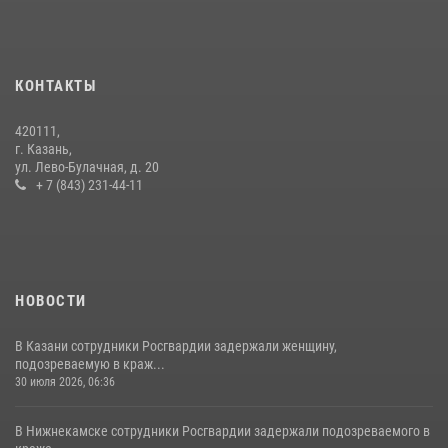
14 июля 2026, 12:39
1
В Нижнекамске сотрудники Росгвардии задержали подозреваемого
в краже
КОНТАКТЫ
23 июля 2026, 06:47
420111,
15 июля отмечается День образования подразделений связи
г. Казань,
Росгвардии
ул. Лево-Булачная, д. 20
+ 7 (843) 231-44-11
15 июля 2026, 08:41
НОВОСТИ
В Казани сотрудники Росгвардии задержали женщину,
подозреваемую в краж...
30 июля 2026, 06:36
В Нижнекамске сотрудники Росгвардии задержали подозреваемого в