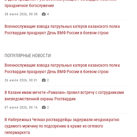
праздничное богослужение
28 июля 2026, 09:38
4
Военнослужащие взвода патрульных катеров казанского полка
Росгвардии празднуют День ВМФ России в боевом строю
26 июля 2026, 00:01
2
Татарстанские росгвардейцы завоевали «бронзу» в окружном этапе
ПОПУЛЯРНЫЕ НОВОСТИ
конкурса профессионального мастерства
Военнослужащие взвода патрульных катеров казанского полка
24 июля 2026, 15:05
4
Росгвардии празднуют День ВМФ России в боевом строю
В казанском полку Росгвардии состоялся концерт певицы Кристины
26 июля 2026, 00:01
2
Соколовской
В Казани имам мечети «Рамазан» провел встречу с сотрудниками
23 июля 2026, 10:22
2
вневедомственной охраны Росгвардии
В Нижнекамске сотрудники Росгвардии задержали подозреваемого
07 июля 2026, 09:16
2
в краже
В Набережных Челнах росгвардейцы задержали неоднократно
23 июля 2026, 06:47
судимого мужчину по подозрению в краже из сетевого
гипермаркета
В Казани Росгвардия приняла участие в обеспечении безопасности