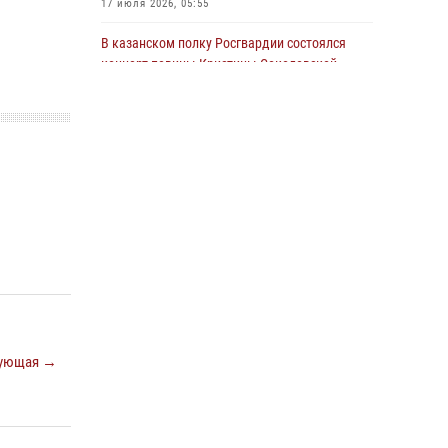
17 июля 2026, 05:55
22 июля 2026, 07:41
6
В казанском полку Росгвардии состоялся
концерт певицы Кристины Соколовской
23 июля 2026, 10:22
2
Сотрудник вневедомственной охраны
Росгвардии поделился секретами своего
семейного счастья
08 июля 2026, 07:48
4
Росгвардейцы рассказали казанцам о
карьерных возможностях в силовом
ведомстве
14 июля 2026, 12:39
1
В Нижнекамске сотрудники Росгвардии
ующая →
задержали подозреваемого в краже
23 июля 2026, 06:47
15 июля отмечается День образования