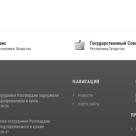
аис
Государственный Сов
спублики Татарстан
Республики Татарстан
И
НАВИГАЦИЯ
отрудники Росгвардии задержали
Новости
одозреваемую в краж...
Карта сайта
 06:36
П
ске сотрудники Росгвардии
подозреваемого в краже
 06:47