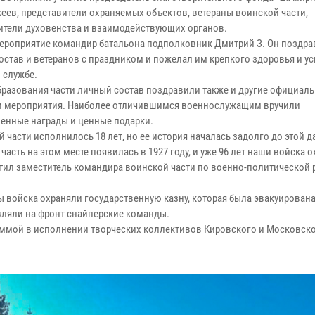
кеев, представители охраняемых объектов, ветераны воинской части,
ители духовенства и взаимодействующих органов.
ероприятие командир батальона подполковник Дмитрий З. Он поздра
остав и ветеранов с праздником и пожелал им крепкого здоровья и ус
 службе.
бразования части личный состав поздравили также и другие официал
и мероприятия. Наиболее отличившимся военнослужащим вручили
енные награды и ценные подарки.
 части исполнилось 18 лет, но ее история началась задолго до этой д
часть на этом месте появилась в 1927 году, и уже 96 лет наши войска 
етил заместитель командира воинской части по военно-политической 
ы войска охраняли государственную казну, которая была эвакуирована
вляли на фронт снайперские команды.
ммой в исполнении творческих коллективов Кировского и Московск