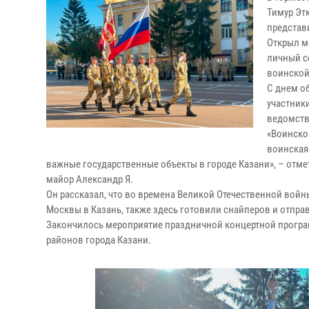
Тимур Эт
представ
Открыл м
личный с
воинской
С днем о
участник
ведомств
«Воинской
воинская 
важные государственные объекты в городе Казани», – отм
майор Александр Я.
Он рассказал, что во времена Великой Отечественной войн
Москвы в Казань, также здесь готовили снайперов и отпра
Закончилось мероприятие праздничной концертной програ
районов города Казани.