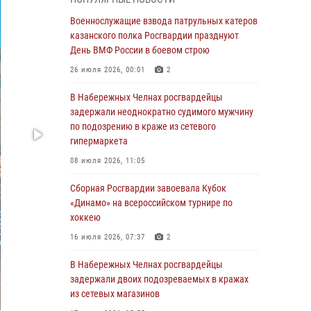
Военнослужащие взвода патрульных катеров
казанского полка Росгвардии празднуют
Военнослужащие взвода патрульных катеров
День ВМФ России в боевом строю
казанского полка Росгвардии празднуют
День ВМФ России в боевом строю
26 июля 2026, 00:01
2
26 июля 2026, 00:01
2
Татарстанские росгвардейцы завоевали
«бронзу» в окружном этапе конкурса
В Набережных Челнах росгвардейцы
профессионального мастерства
задержали неоднократно судимого мужчину
по подозрению в краже из сетевого
24 июля 2026, 15:05
4
гипермаркета
В казанском полку Росгвардии состоялся
08 июля 2026, 11:05
концерт певицы Кристины Соколовской
Сборная Росгвардии завоевала Кубок
23 июля 2026, 10:22
2
«Динамо» на всероссийском турнире по
хоккею
В Нижнекамске сотрудники Росгвардии
задержали подозреваемого в краже
16 июля 2026, 07:37
2
23 июля 2026, 06:47
В Набережных Челнах росгвардейцы
задержали двоих подозреваемых в кражах
В Казани Росгвардия приняла участие в
из сетевых магазинов
обеспечении безопасности крестного хода и
освящения храма