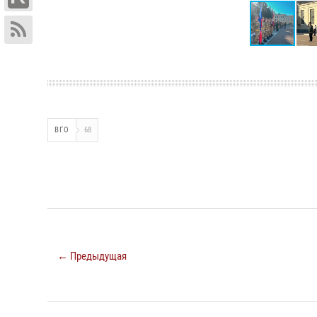
ВГО
68
← Предыдущая