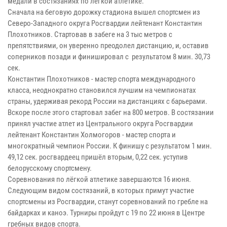
медали в состязаниях по лёгкой атлетике.
Сначала на беговую дорожку стадиона вышел спортсмен из
Северо-Западного округа Росгвардии лейтенант Константин
Плохотников. Стартовав в забеге на 3 тыс метров с
препятствиями, он уверенно преодолел дистанцию, и, оставив
соперников позади и финишировал с результатом 8 мин. 30,73
сек.
Константин Плохотников - мастер спорта международного
класса, неоднократно становился лучшим на чемпионатах
страны, удерживая рекорд России на дистанциях с барьерами.
Вскоре после этого стартовал забег на 800 метров. В состязании
принял участие атлет из Центрального округа Росгвардии
лейтенант Константин Холмогоров - мастер спорта и
многократный чемпион России. К финишу с результатом 1 мин.
49,12 сек. росгвардеец пришёл вторым, 0,22 сек. уступив
белорусскому спортсмену.
Соревнования по лёгкой атлетике завершаются 16 июня.
Следующим видом состязаний, в которых примут участие
спортсмены из Росгвардии, станут соревнований по гребле на
байдарках и каноэ. Турниры пройдут с 19 по 22 июня в Центре
гребных видов спорта.