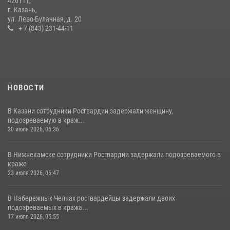
420111,
Росгвардии
г. Казань,
ул. Лево-Булачная, д. 20
15 июля 2026, 08:41
+ 7 (843) 231-44-11
НОВОСТИ
В Казани сотрудники Росгвардии задержали женщину,
подозреваемую в краж...
30 июля 2026, 06:36
В Нижнекамске сотрудники Росгвардии задержали подозреваемого в
краже
23 июля 2026, 06:47
В Набережных Челнах росгвардейцы задержали двоих
подозреваемых в кража...
17 июля 2026, 05:55