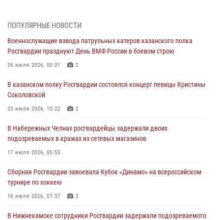
28 июля 2026, 09:38
4
ПОПУЛЯРНЫЕ НОВОСТИ
Военнослужащие взвода патрульных катеров казанского полка
Военнослужащие взвода патрульных катеров казанского полка
Росгвардии празднуют День ВМФ России в боевом строю
Росгвардии празднуют День ВМФ России в боевом строю
26 июля 2026, 00:01
2
26 июля 2026, 00:01
2
Татарстанские росгвардейцы завоевали «бронзу» в окружном этапе
В казанском полку Росгвардии состоялся концерт певицы Кристины
конкурса профессионального мастерства
Соколовской
24 июля 2026, 15:05
4
23 июля 2026, 10:22
2
В казанском полку Росгвардии состоялся концерт певицы Кристины
В Набережных Челнах росгвардейцы задержали двоих
Соколовской
подозреваемых в кражах из сетевых магазинов
23 июля 2026, 10:22
2
17 июля 2026, 05:55
В Нижнекамске сотрудники Росгвардии задержали подозреваемого
Сборная Росгвардии завоевала Кубок «Динамо» на всероссийском
в краже
турнире по хоккею
23 июля 2026, 06:47
16 июля 2026, 07:37
2
В Нижнекамске сотрудники Росгвардии задержали подозреваемого