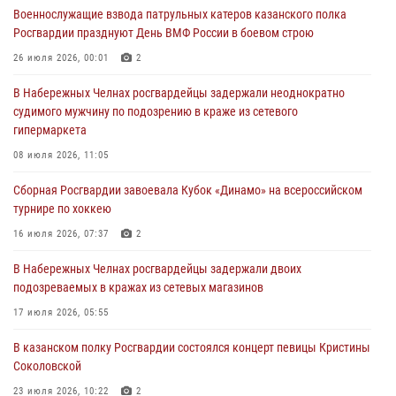
Военнослужащие взвода патрульных катеров казанского полка
24 июля 2026, 15:05
4
Росгвардии празднуют День ВМФ России в боевом строю
В казанском полку Росгвардии состоялся концерт певицы Кристины
26 июля 2026, 00:01
2
Соколовской
В Набережных Челнах росгвардейцы задержали неоднократно
23 июля 2026, 10:22
2
судимого мужчину по подозрению в краже из сетевого
гипермаркета
В Нижнекамске сотрудники Росгвардии задержали подозреваемого
в краже
08 июля 2026, 11:05
23 июля 2026, 06:47
Сборная Росгвардии завоевала Кубок «Динамо» на всероссийском
турнире по хоккею
В Казани Росгвардия приняла участие в обеспечении безопасности
крестного хода и освящения храма
16 июля 2026, 07:37
2
22 июля 2026, 07:41
6
В Набережных Челнах росгвардейцы задержали двоих
подозреваемых в кражах из сетевых магазинов
17 июля 2026, 05:55
В казанском полку Росгвардии состоялся концерт певицы Кристины
Соколовской
23 июля 2026, 10:22
2