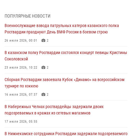
26 июля 2026, 00:01
2
Татарстанские росгвардейцы завоевали «бронзу» в окружном этапе
ПОПУЛЯРНЫЕ НОВОСТИ
конкурса профессионального мастерства
Военнослужащие взвода патрульных катеров казанского полка
24 июля 2026, 15:05
4
Росгвардии празднуют День ВМФ России в боевом строю
В казанском полку Росгвардии состоялся концерт певицы Кристины
26 июля 2026, 00:01
2
Соколовской
В казанском полку Росгвардии состоялся концерт певицы Кристины
23 июля 2026, 10:22
2
Соколовской
В Нижнекамске сотрудники Росгвардии задержали подозреваемого
23 июля 2026, 10:22
2
в краже
Сборная Росгвардии завоевала Кубок «Динамо» на всероссийском
23 июля 2026, 06:47
турнире по хоккею
В Казани Росгвардия приняла участие в обеспечении безопасности
16 июля 2026, 07:37
2
крестного хода и освящения храма
В Набережных Челнах росгвардейцы задержали двоих
22 июля 2026, 07:41
6
подозреваемых в кражах из сетевых магазинов
17 июля 2026, 05:55
В Нижнекамске сотрудники Росгвардии задержали подозреваемого