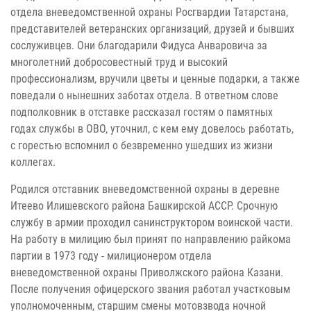
отдела вневедомственной охраны Росгвардии Татарстана,
представителей ветеранских организаций, друзей и бывших
сослуживцев. Они благодарили Фидуса Анваровича за
многолетний добросовестный труд и высокий
профессионализм, вручили цветы и ценные подарки, а также
поведали о нынешних заботах отдела. В ответном слове
подполковник в отставке рассказал гостям о памятных
годах службы в ОВО, уточнил, с кем ему довелось работать,
с горестью вспомнил о безвременно ушедших из жизни
коллегах.
Родился отставник вневедомственной охраны в деревне
Итеево Илишевского района Башкирской АССР. Срочную
службу в армии проходил санинструктором воинской части.
На работу в милицию был принят по направлению райкома
партии в 1973 году - милиционером отдела
вневедомственной охраны Приволжского района Казани.
После получения офицерского звания работал участковым
уполномоченным, старшим смены мотовзвода ночной