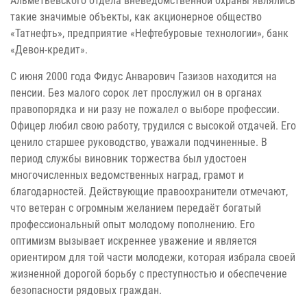
Альметьевского отдела вневедомственной охраны являлись
такие значимые объекты, как акционерное общество
«Татнефть», предприятие «Нефтебуровые технологии», банк
«Девон-кредит».
С июня 2000 года Фидус Анварович Газизов находится на
пенсии. Без малого сорок лет прослужил он в органах
правопорядка и ни разу не пожалел о выборе профессии.
Офицер любил свою работу, трудился с высокой отдачей. Его
ценило старшее руководство, уважали подчиненные. В
период службы виновник торжества был удостоен
многочисленных ведомственных наград, грамот и
благодарностей. Действующие правоохранители отмечают,
что ветеран с огромным желанием передаёт богатый
профессиональный опыт молодому пополнению. Его
оптимизм вызывает искреннее уважение и является
ориентиром для той части молодежи, которая избрала своей
жизненной дорогой борьбу с преступностью и обеспечение
безопасности рядовых граждан.