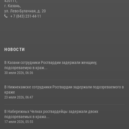
420111,
праздничное богослужение
г. Казань,
ул. Лево-Булачная, д. 20
28 июля 2026, 09:38
4
+ 7 (843) 231-44-11
НОВОСТИ
В Казани сотрудники Росгвардии задержали женщину,
подозреваемую в краж...
30 июля 2026, 06:36
В Нижнекамске сотрудники Росгвардии задержали подозреваемого в
краже
23 июля 2026, 06:47
В Набережных Челнах росгвардейцы задержали двоих
подозреваемых в кража...
17 июля 2026, 05:55