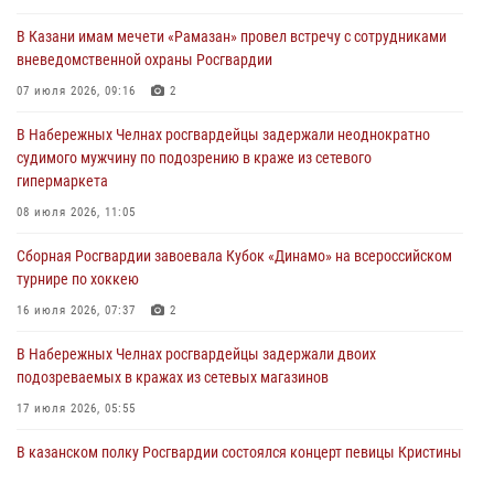
Соколовской
В Казани имам мечети «Рамазан» провел встречу с сотрудниками
23 июля 2026, 10:22
2
вневедомственной охраны Росгвардии
В Нижнекамске сотрудники Росгвардии задержали подозреваемого
07 июля 2026, 09:16
2
в краже
В Набережных Челнах росгвардейцы задержали неоднократно
23 июля 2026, 06:47
судимого мужчину по подозрению в краже из сетевого
гипермаркета
В Казани Росгвардия приняла участие в обеспечении безопасности
крестного хода и освящения храма
08 июля 2026, 11:05
22 июля 2026, 07:41
6
Сборная Росгвардии завоевала Кубок «Динамо» на всероссийском
турнире по хоккею
16 июля 2026, 07:37
2
В Набережных Челнах росгвардейцы задержали двоих
подозреваемых в кражах из сетевых магазинов
17 июля 2026, 05:55
В казанском полку Росгвардии состоялся концерт певицы Кристины
Соколовской