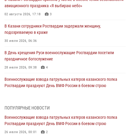
авиационного праздника «Я выбираю небо»
02 августа 2026, 17:18
3
В Казани сотрудники Росгвардии задержали женщину,
подозреваемую в краже
30 июля 2026, 06:36
В День крещения Руси военнослужащие Росгвардии посетили
праздничное богослужение
28 июля 2026, 09:38
4
Военнослужащие взвода патрульных катеров казанского полка
Росгвардии празднуют День ВМФ России в боевом строю
26 июля 2026, 00:01
2
Татарстанские росгвардейцы завоевали «бронзу» в окружном этапе
ПОПУЛЯРНЫЕ НОВОСТИ
конкурса профессионального мастерства
Военнослужащие взвода патрульных катеров казанского полка
24 июля 2026, 15:05
4
Росгвардии празднуют День ВМФ России в боевом строю
В казанском полку Росгвардии состоялся концерт певицы Кристины
26 июля 2026, 00:01
2