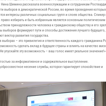
н Нина Шимина рассказала военнослужащим и сотрудникам Росгварди
ти выборов в демократической России, во время проведения которых
тся интересы различных социальных групп и слоев общества. Спикер
то право избирать и быть избранным является основным политическим
ьством принадлежности человека к гражданскому обществу и его зре
ты выборов формируют пути и способы достижения лучшего будущего,
ют вектор развития государства.
 в выборах – это привилегия и ответственность каждого гражданина Р
зможность сделать вклад в будущее страны и влиять на качество жиз
Не упускайте эту возможность – ваш голос имеет реальное значение!»
гостью за информативное и содержательное выступление.
добросовестное несение службы, которое гарантирует спокойствие и