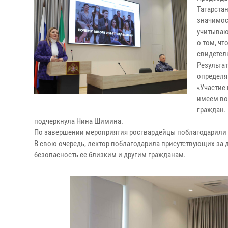
Татарста
значимос
учитываю
о том, ч
свидетел
Результа
определя
«Участие
имеем во
граждан. 
подчеркнула Нина Шимина.
По завершении мероприятия росгвардейцы поблагодарили 
В свою очередь, лектор поблагодарила присутствующих за 
безопасность ее близким и другим гражданам.