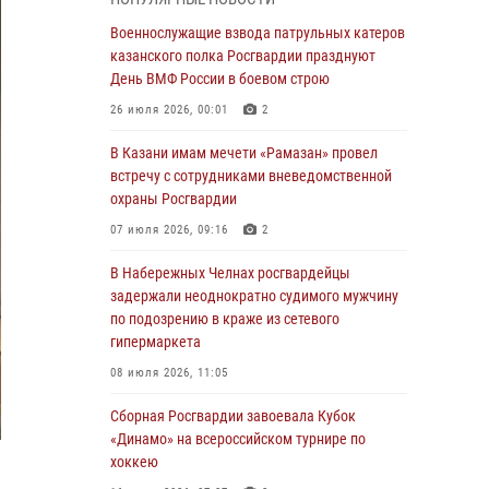
Военнослужащие взвода патрульных катеров
казанского полка Росгвардии празднуют
Военнослужащие взвода патрульных катеров
День ВМФ России в боевом строю
казанского полка Росгвардии празднуют
День ВМФ России в боевом строю
26 июля 2026, 00:01
2
26 июля 2026, 00:01
2
Татарстанские росгвардейцы завоевали
«бронзу» в окружном этапе конкурса
В Казани имам мечети «Рамазан» провел
профессионального мастерства
встречу с сотрудниками вневедомственной
охраны Росгвардии
24 июля 2026, 15:05
4
07 июля 2026, 09:16
2
В казанском полку Росгвардии состоялся
концерт певицы Кристины Соколовской
В Набережных Челнах росгвардейцы
задержали неоднократно судимого мужчину
23 июля 2026, 10:22
2
по подозрению в краже из сетевого
гипермаркета
В Нижнекамске сотрудники Росгвардии
задержали подозреваемого в краже
08 июля 2026, 11:05
23 июля 2026, 06:47
Сборная Росгвардии завоевала Кубок
«Динамо» на всероссийском турнире по
В Казани Росгвардия приняла участие в
хоккею
обеспечении безопасности крестного хода и
освящения храма