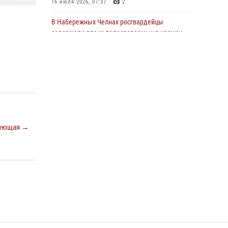
16 июля 2026, 07:37
2
22 июля 2026, 07:41
6
В Набережных Челнах росгвардейцы
задержали двоих подозреваемых в кражах
из сетевых магазинов
17 июля 2026, 05:55
В казанском полку Росгвардии состоялся
концерт певицы Кристины Соколовской
23 июля 2026, 10:22
2
Сотрудник вневедомственной охраны
ующая →
Росгвардии поделился секретами своего
семейного счастья
08 июля 2026, 07:48
4
В Нижнекамске сотрудники Росгвардии
задержали подозреваемого в краже
23 июля 2026, 06:47
Росгвардейцы рассказали казанцам о