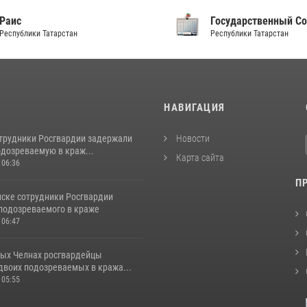
аис
Государственный Сов
спублики Татарстан
Республики Татарстан
И
НАВИГАЦИЯ
отрудники Росгвардии задержали
Новости
одозреваемую в краж...
Карта сайта
 06:36
П
ске сотрудники Росгвардии
подозреваемого в краже
 06:47
ых Челнах росгвардейцы
двоих подозреваемых в кража...
 05:55