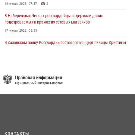
16 июля 2026, 07:37
2
В Набережных Челнах росгвардейцы задержали двоих
подозреваемых в кражах из сетевых магазинов
17 июля 2026, 05:55
В казанском полку Росгвардии состоялся концерт певицы Кристины
Соколовской
23 июля 2026, 10:22
2
Сотрудник вневедомственной охраны Росгвардии поделился
секретами своего семейного счастья
Правовая информация
Официальный интернет-портал
08 июля 2026, 07:48
4
В Нижнекамске сотрудники Росгвардии задержали подозреваемого
в краже
23 июля 2026, 06:47
Росгвардейцы рассказали казанцам о карьерных возможностях в
силовом ведомстве
КОНТАКТЫ