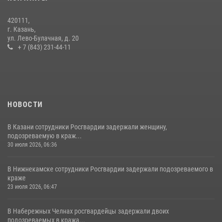
14 июля 2026, 12:39
1
420111,
15 июля отмечается День образования подразделений связи
г. Казань,
Росгвардии
ул. Лево-Булачная, д. 20
+ 7 (843) 231-44-11
15 июля 2026, 08:41
НОВОСТИ
В Казани сотрудники Росгвардии задержали женщину,
подозреваемую в краж...
30 июля 2026, 06:36
В Нижнекамске сотрудники Росгвардии задержали подозреваемого в
краже
23 июля 2026, 06:47
В Набережных Челнах росгвардейцы задержали двоих
подозреваемых в кража...