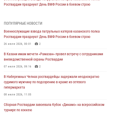
Росгвардии празднуют День ВМФ России в боевом строю
26 июля 2026, 00:01
2
Татарстанские росгвардейцы завоевали «бронзу» в окружном этапе
ПОПУЛЯРНЫЕ НОВОСТИ
конкурса профессионального мастерства
Военнослужащие взвода патрульных катеров казанского полка
24 июля 2026, 15:05
4
Росгвардии празднуют День ВМФ России в боевом строю
В казанском полку Росгвардии состоялся концерт певицы Кристины
26 июля 2026, 00:01
2
Соколовской
В Казани имам мечети «Рамазан» провел встречу с сотрудниками
23 июля 2026, 10:22
2
вневедомственной охраны Росгвардии
В Нижнекамске сотрудники Росгвардии задержали подозреваемого
07 июля 2026, 09:16
2
в краже
В Набережных Челнах росгвардейцы задержали неоднократно
23 июля 2026, 06:47
судимого мужчину по подозрению в краже из сетевого
гипермаркета
В Казани Росгвардия приняла участие в обеспечении безопасности
крестного хода и освящения храма
08 июля 2026, 11:05
22 июля 2026, 07:41
6
Сборная Росгвардии завоевала Кубок «Динамо» на всероссийском
турнире по хоккею