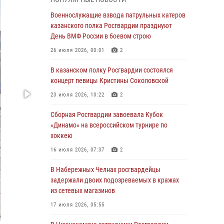
Военнослужащие взвода патрульных катеров
казанского полка Росгвардии празднуют
Военнослужащие взвода патрульных катеров
День ВМФ России в боевом строю
казанского полка Росгвардии празднуют
День ВМФ России в боевом строю
26 июля 2026, 00:01
2
26 июля 2026, 00:01
2
Татарстанские росгвардейцы завоевали
«бронзу» в окружном этапе конкурса
В казанском полку Росгвардии состоялся
профессионального мастерства
концерт певицы Кристины Соколовской
24 июля 2026, 15:05
4
23 июля 2026, 10:22
2
В казанском полку Росгвардии состоялся
Сборная Росгвардии завоевала Кубок
концерт певицы Кристины Соколовской
«Динамо» на всероссийском турнире по
хоккею
23 июля 2026, 10:22
2
16 июля 2026, 07:37
2
В Нижнекамске сотрудники Росгвардии
задержали подозреваемого в краже
В Набережных Челнах росгвардейцы
задержали двоих подозреваемых в кражах
23 июля 2026, 06:47
из сетевых магазинов
В Казани Росгвардия приняла участие в
17 июля 2026, 05:55
обеспечении безопасности крестного хода и
освящения храма