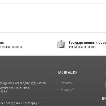
аис
Государственный Сов
спублики Татарстан
Республики Татарстан
И
НАВИГАЦИЯ
отрудники Росгвардии задержали
Новости
одозреваемую в краж...
Карта сайта
 06:36
П
ске сотрудники Росгвардии