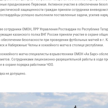
ные празднованию Первомая. Активное участие в обеспечении безоп
ористической защищенности граждан приняли сотрудники вневедомс
Росгвардейцы успешно выполнили поставленные задачи, усилив нар
ее сотрудники ОМОН, ЛРР Управления Росгвардии по Республике Татар
ужащие казанского полка ВНГ России приняли участие в охране обще
и обеспечении безопасности при проведении футбольных матчей в г. К
ск и Набережные Челны и хоккейного матча в столице республики.
 хоккейного матча специалисты-взрывотехники ОМОН «Ак Барс» обсл
дметов. Сотрудниками лицензионно-разрешительной работы в ходе п
 в охране порядка работники ЧОО.
дка не допущено.