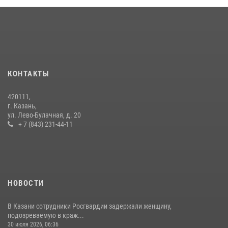
В Нижнекамске сотрудники Росгвардии задержали подозреваемого
в краже
23 июля 2026, 06:47
15 июля отмечается День образования подразделений связи
Росгвардии
КОНТАКТЫ
15 июля 2026, 08:41
420111,
В Нижнекамске сотрудники Росгвардии задержали подозреваемого
г. Казань,
в краже из магазина
ул. Лево-Булачная, д. 20
+ 7 (843) 231-44-11
10 июля 2026, 12:50
НОВОСТИ
В Казани сотрудники Росгвардии задержали женщину,
подозреваемую в краж...
30 июля 2026, 06:36