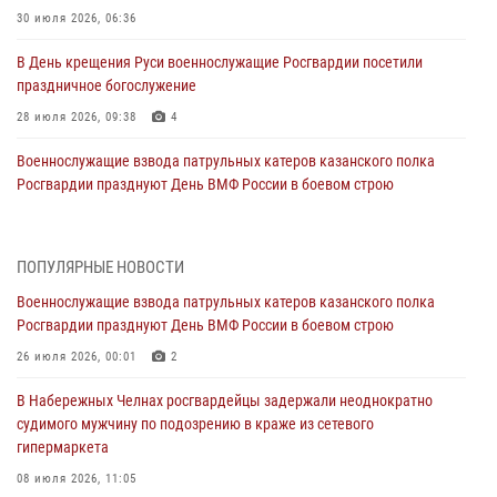
30 июля 2026, 06:36
В День крещения Руси военнослужащие Росгвардии посетили
праздничное богослужение
28 июля 2026, 09:38
4
Военнослужащие взвода патрульных катеров казанского полка
Росгвардии празднуют День ВМФ России в боевом строю
26 июля 2026, 00:01
2
Татарстанские росгвардейцы завоевали «бронзу» в окружном этапе
ПОПУЛЯРНЫЕ НОВОСТИ
конкурса профессионального мастерства
Военнослужащие взвода патрульных катеров казанского полка
24 июля 2026, 15:05
4
Росгвардии празднуют День ВМФ России в боевом строю
В казанском полку Росгвардии состоялся концерт певицы Кристины
26 июля 2026, 00:01
2
Соколовской
В Набережных Челнах росгвардейцы задержали неоднократно
23 июля 2026, 10:22
2
судимого мужчину по подозрению в краже из сетевого
гипермаркета
В Нижнекамске сотрудники Росгвардии задержали подозреваемого
в краже
08 июля 2026, 11:05