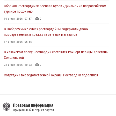
23 июля 2026, 06:47
Сборная Росгвардии завоевала Кубок «Динамо» на всероссийском
турнире по хоккею
В Казани Росгвардия приняла участие в обеспечении безопасности
крестного хода и освящения храма
16 июля 2026, 07:37
2
22 июля 2026, 07:41
6
В Набережных Челнах росгвардейцы задержали двоих
подозреваемых в кражах из сетевых магазинов
17 июля 2026, 05:55
В казанском полку Росгвардии состоялся концерт певицы Кристины
Соколовской
23 июля 2026, 10:22
2
Сотрудник вневедомственной охраны Росгвардии поделился
секретами своего семейного счастья
08 июля 2026, 07:48
4
Росгвардейцы рассказали казанцам о карьерных возможностях в
силовом ведомстве
Правовая информация
Официальный интернет-портал
14 июля 2026, 12:39
1