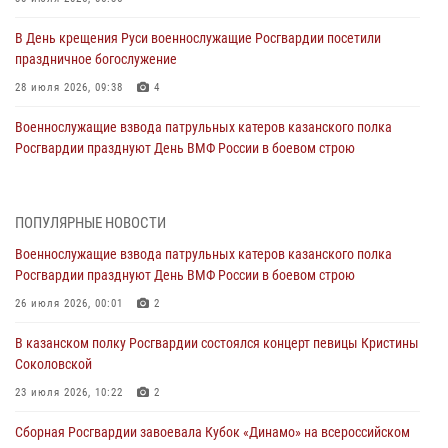
В День крещения Руси военнослужащие Росгвардии посетили
праздничное богослужение
28 июля 2026, 09:38
4
Военнослужащие взвода патрульных катеров казанского полка
Росгвардии празднуют День ВМФ России в боевом строю
26 июля 2026, 00:01
2
Татарстанские росгвардейцы завоевали «бронзу» в окружном этапе
ПОПУЛЯРНЫЕ НОВОСТИ
конкурса профессионального мастерства
Военнослужащие взвода патрульных катеров казанского полка
24 июля 2026, 15:05
4
Росгвардии празднуют День ВМФ России в боевом строю
В казанском полку Росгвардии состоялся концерт певицы Кристины
26 июля 2026, 00:01
2
Соколовской
В казанском полку Росгвардии состоялся концерт певицы Кристины
23 июля 2026, 10:22
2
Соколовской
В Нижнекамске сотрудники Росгвардии задержали подозреваемого
23 июля 2026, 10:22
2
в краже
Сборная Росгвардии завоевала Кубок «Динамо» на всероссийском
23 июля 2026, 06:47