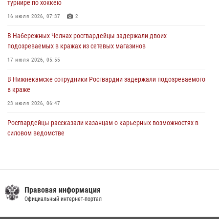
турнире по хоккею
В Казани Росгвардия приняла участие в обеспечении безопасности
16 июля 2026, 07:37
2
крестного хода и освящения храма
В Набережных Челнах росгвардейцы задержали двоих
22 июля 2026, 07:41
6
подозреваемых в кражах из сетевых магазинов
17 июля 2026, 05:55
В Нижнекамске сотрудники Росгвардии задержали подозреваемого
в краже
23 июля 2026, 06:47
Росгвардейцы рассказали казанцам о карьерных возможностях в
силовом ведомстве
14 июля 2026, 12:39
1
15 июля отмечается День образования подразделений связи
Росгвардии
Правовая информация
15 июля 2026, 08:41
Официальный интернет-портал
В Казани Росгвардия приняла участие в обеспечении безопасности