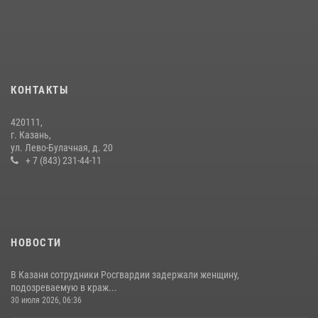
крестного хода и освящения храма
22 июля 2026, 07:41
6
В Нижнекамске сотрудники Росгвардии задержали подозреваемого
в краже из магазина
10 июля 2026, 12:50
КОНТАКТЫ
В День крещения Руси военнослужащие Росгвардии посетили
420111,
праздничное богослужение
г. Казань,
ул. Лево-Булачная, д. 20
28 июля 2026, 09:38
4
+ 7 (843) 231-44-11
НОВОСТИ
В Казани сотрудники Росгвардии задержали женщину,
подозреваемую в краж...
30 июля 2026, 06:36