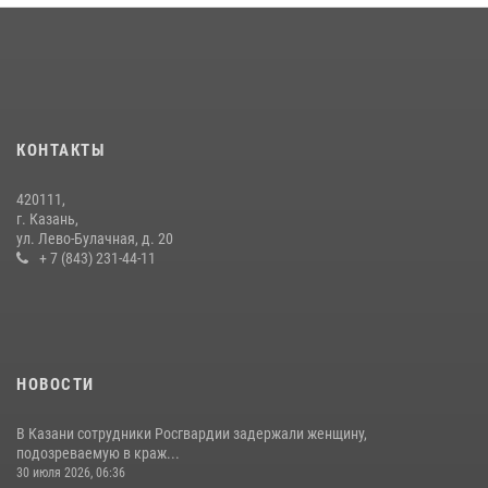
Росгвардейцы рассказали казанцам о карьерных возможностях в
силовом ведомстве
14 июля 2026, 12:39
1
В Нижнекамске сотрудники Росгвардии задержали подозреваемого
в краже
КОНТАКТЫ
23 июля 2026, 06:47
420111,
15 июля отмечается День образования подразделений связи
г. Казань,
Росгвардии
ул. Лево-Булачная, д. 20
+ 7 (843) 231-44-11
15 июля 2026, 08:41
НОВОСТИ
В Казани сотрудники Росгвардии задержали женщину,
подозреваемую в краж...
30 июля 2026, 06:36