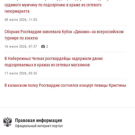
23 июля 2026, 06:47
судимого мужчину по подозрению в краже из сетевого
гипермаркета
В Казани Росгвардия приняла участие в обеспечении безопасности
крестного хода и освящения храма
08 июля 2026, 11:05
22 июля 2026, 07:41
6
Сборная Росгвардии завоевала Кубок «Динамо» на всероссийском
турнире по хоккею
16 июля 2026, 07:37
2
В Набережных Челнах росгвардейцы задержали двоих
подозреваемых в кражах из сетевых магазинов
17 июля 2026, 05:55
В казанском полку Росгвардии состоялся концерт певицы Кристины
Соколовской
23 июля 2026, 10:22
2
Сотрудник вневедомственной охраны Росгвардии поделился
секретами своего семейного счастья
Правовая информация
Официальный интернет-портал
08 июля 2026, 07:48
4