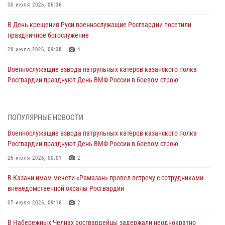
30 июля 2026, 06:36
В День крещения Руси военнослужащие Росгвардии посетили
праздничное богослужение
28 июля 2026, 09:38
4
Военнослужащие взвода патрульных катеров казанского полка
Росгвардии празднуют День ВМФ России в боевом строю
26 июля 2026, 00:01
2
Татарстанские росгвардейцы завоевали «бронзу» в окружном этапе
ПОПУЛЯРНЫЕ НОВОСТИ
конкурса профессионального мастерства
Военнослужащие взвода патрульных катеров казанского полка
24 июля 2026, 15:05
4
Росгвардии празднуют День ВМФ России в боевом строю
В казанском полку Росгвардии состоялся концерт певицы Кристины
26 июля 2026, 00:01
2
Соколовской
В Казани имам мечети «Рамазан» провел встречу с сотрудниками
23 июля 2026, 10:22
2
вневедомственной охраны Росгвардии
В Нижнекамске сотрудники Росгвардии задержали подозреваемого
07 июля 2026, 09:16
2
в краже
В Набережных Челнах росгвардейцы задержали неоднократно