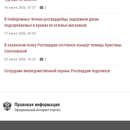
В Казани Росгвардия приняла участие в обеспечении безопасности
крестного хода и освящения храма
16 июля 2026, 07:37
2
22 июля 2026, 07:41
6
В Набережных Челнах росгвардейцы задержали двоих
подозреваемых в кражах из сетевых магазинов
17 июля 2026, 05:55
В казанском полку Росгвардии состоялся концерт певицы Кристины
Соколовской
23 июля 2026, 10:22
2
Сотрудник вневедомственной охраны Росгвардии поделился
секретами своего семейного счастья
08 июля 2026, 07:48
4
Росгвардейцы рассказали казанцам о карьерных возможностях в
силовом ведомстве
Правовая информация
Официальный интернет-портал
14 июля 2026, 12:39
1
В Нижнекамске сотрудники Росгвардии задержали подозреваемого
в краже