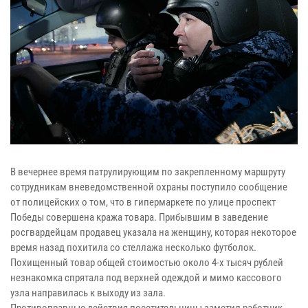
В вечернее время патрулирующим по закрепленному маршруту
сотрудникам вневедомственной охраны поступило сообщение
от полицейских о том, что в гипермаркете по улице проспект
Победы совершена кража товара. Прибывшим в заведение
росгвардейцам продавец указала на женщину, которая некоторое
время назад похитила со стеллажа несколько футболок.
Похищенный товар общей стоимостью около 4-х тысяч рублей
незнакомка спрятала под верхней одеждой и мимо кассового
узла направилась к выходу из зала.
Противоправные действия посетительницы заметил работник