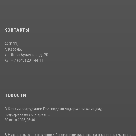
23 июля 2026, 06:47
15 июля отмечается День образования подразделений связи
Росгвардии
КОНТАКТЫ
15 июля 2026, 08:41
420111,
В Нижнекамске сотрудники Росгвардии задержали подозреваемого
г. Казань,
в краже из магазина
ул. Лево-Булачная, д. 20
+ 7 (843) 231-44-11
10 июля 2026, 12:50
НОВОСТИ
В Казани сотрудники Росгвардии задержали женщину,
подозреваемую в краж...
30 июля 2026, 06:36
В Нижнекамске сотрудники Росгвардии задержали подозреваемого в