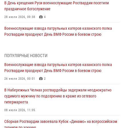
В День крещения Руси военнослужащие Росгвардии посетили
праздничное богослужение
28 июля 2026, 09:38
4
Военнослужащие взвода патрульных катеров казанского полка
Росгвардии празднуют День ВМФ России в боевом строю
26 июля 2026, 00:01
2
Татарстанские росгвардейцы завоевали «бронзу» в окружном этапе
ПОПУЛЯРНЫЕ НОВОСТИ
конкурса профессионального мастерства
Военнослужащие взвода патрульных катеров казанского полка
24 июля 2026, 15:05
4
Росгвардии празднуют День ВМФ России в боевом строю
В казанском полку Росгвардии состоялся концерт певицы Кристины
26 июля 2026, 00:01
2
Соколовской
В Набережных Челнах росгвардейцы задержали неоднократно
23 июля 2026, 10:22
2
судимого мужчину по подозрению в краже из сетевого
гипермаркета
В Нижнекамске сотрудники Росгвардии задержали подозреваемого
в краже
08 июля 2026, 11:05
23 июля 2026, 06:47
Сборная Росгвардии завоевала Кубок «Динамо» на всероссийском
турнире по хоккею