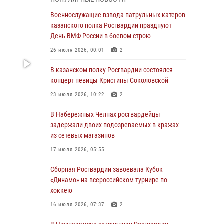
Военнослужащие взвода патрульных катеров
казанского полка Росгвардии празднуют
Военнослужащие взвода патрульных катеров
День ВМФ России в боевом строю
казанского полка Росгвардии празднуют
День ВМФ России в боевом строю
26 июля 2026, 00:01
2
26 июля 2026, 00:01
2
Татарстанские росгвардейцы завоевали
«бронзу» в окружном этапе конкурса
В казанском полку Росгвардии состоялся
профессионального мастерства
концерт певицы Кристины Соколовской
24 июля 2026, 15:05
4
23 июля 2026, 10:22
2
В казанском полку Росгвардии состоялся
В Набережных Челнах росгвардейцы
концерт певицы Кристины Соколовской
задержали двоих подозреваемых в кражах
из сетевых магазинов
23 июля 2026, 10:22
2
17 июля 2026, 05:55
В Нижнекамске сотрудники Росгвардии
задержали подозреваемого в краже
Сборная Росгвардии завоевала Кубок
«Динамо» на всероссийском турнире по
23 июля 2026, 06:47
хоккею
В Казани Росгвардия приняла участие в
16 июля 2026, 07:37
2
обеспечении безопасности крестного хода и
освящения храма