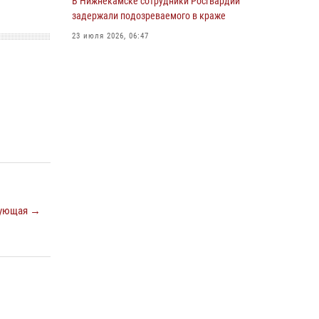
В Нижнекамске сотрудники Росгвардии
задержали подозреваемого в краже
22 июля 2026, 07:41
6
23 июля 2026, 06:47
Росгвардейцы рассказали казанцам о
карьерных возможностях в силовом
ведомстве
14 июля 2026, 12:39
1
В Казани Росгвардия приняла участие в
обеспечении безопасности крестного хода и
освящения храма
22 июля 2026, 07:41
6
ующая →
В Нижнекамске сотрудники Росгвардии
задержали подозреваемого в краже из
магазина
10 июля 2026, 12:50
15 июля отмечается День образования
подразделений связи Росгвардии