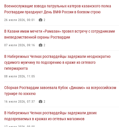
конкурса профессионального мастерства
Военнослужащие взвода патрульных катеров казанского полка
24 июля 2026, 15:05
4
Росгвардии празднуют День ВМФ России в боевом строю
В казанском полку Росгвардии состоялся концерт певицы Кристины
26 июля 2026, 00:01
2
Соколовской
В Казани имам мечети «Рамазан» провел встречу с сотрудниками
23 июля 2026, 10:22
2
вневедомственной охраны Росгвардии
В Нижнекамске сотрудники Росгвардии задержали подозреваемого
07 июля 2026, 09:16
2
в краже
В Набережных Челнах росгвардейцы задержали неоднократно
23 июля 2026, 06:47
судимого мужчину по подозрению в краже из сетевого
гипермаркета
В Казани Росгвардия приняла участие в обеспечении безопасности
крестного хода и освящения храма
08 июля 2026, 11:05
22 июля 2026, 07:41
6
Сборная Росгвардии завоевала Кубок «Динамо» на всероссийском
турнире по хоккею
16 июля 2026, 07:37
2
В Набережных Челнах росгвардейцы задержали двоих
подозреваемых в кражах из сетевых магазинов
17 июля 2026, 05:55