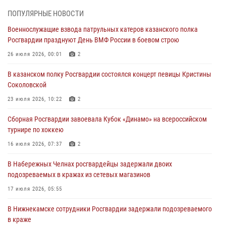
Татарстанские росгвардейцы завоевали «бронзу» в окружном этапе
ПОПУЛЯРНЫЕ НОВОСТИ
конкурса профессионального мастерства
Военнослужащие взвода патрульных катеров казанского полка
24 июля 2026, 15:05
4
Росгвардии празднуют День ВМФ России в боевом строю
В казанском полку Росгвардии состоялся концерт певицы Кристины
26 июля 2026, 00:01
2
Соколовской
В казанском полку Росгвардии состоялся концерт певицы Кристины
23 июля 2026, 10:22
2
Соколовской
В Нижнекамске сотрудники Росгвардии задержали подозреваемого
23 июля 2026, 10:22
2
в краже
Сборная Росгвардии завоевала Кубок «Динамо» на всероссийском
23 июля 2026, 06:47
турнире по хоккею
В Казани Росгвардия приняла участие в обеспечении безопасности
16 июля 2026, 07:37
2
крестного хода и освящения храма
В Набережных Челнах росгвардейцы задержали двоих
22 июля 2026, 07:41
6
подозреваемых в кражах из сетевых магазинов
17 июля 2026, 05:55
В Нижнекамске сотрудники Росгвардии задержали подозреваемого
в краже