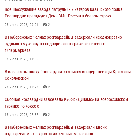
конкурса профессионального мастерства
Военнослужащие взвода патрульных катеров казанского полка
24 июля 2026, 15:05
4
Росгвардии празднуют День ВМФ России в боевом строю
В казанском полку Росгвардии состоялся концерт певицы Кристины
26 июля 2026, 00:01
2
Соколовской
В Набережных Челнах росгвардейцы задержали неоднократно
23 июля 2026, 10:22
2
судимого мужчину по подозрению в краже из сетевого
гипермаркета
В Нижнекамске сотрудники Росгвардии задержали подозреваемого
в краже
08 июля 2026, 11:05
23 июля 2026, 06:47
В казанском полку Росгвардии состоялся концерт певицы Кристины
Соколовской
В Казани Росгвардия приняла участие в обеспечении безопасности
крестного хода и освящения храма
23 июля 2026, 10:22
2
22 июля 2026, 07:41
6
Сборная Росгвардии завоевала Кубок «Динамо» на всероссийском
турнире по хоккею
16 июля 2026, 07:37
2
В Набережных Челнах росгвардейцы задержали двоих
подозреваемых в кражах из сетевых магазинов