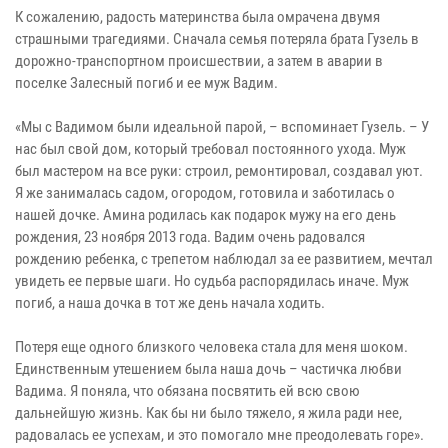
К сожалению, радость материнства была омрачена двумя
страшными трагедиями. Сначала семья потеряла брата Гузель в
дорожно-транспортном происшествии, а затем в аварии в
поселке Залесный погиб и ее муж Вадим.
«Мы с Вадимом были идеальной парой, – вспоминает Гузель. – У
нас был свой дом, который требовал постоянного ухода. Муж
был мастером на все руки: строил, ремонтировал, создавал уют.
Я же занималась садом, огородом, готовила и заботилась о
нашей дочке. Амина родилась как подарок мужу на его день
рождения, 23 ноября 2013 года. Вадим очень радовался
рождению ребенка, с трепетом наблюдал за ее развитием, мечтал
увидеть ее первые шаги. Но судьба распорядилась иначе. Муж
погиб, а наша дочка в тот же день начала ходить.
Потеря еще одного близкого человека стала для меня шоком.
Единственным утешением была наша дочь – частичка любви
Вадима. Я поняла, что обязана посвятить ей всю свою
дальнейшую жизнь. Как бы ни было тяжело, я жила ради нее,
радовалась ее успехам, и это помогало мне преодолевать горе».