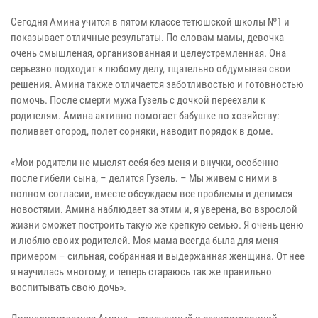
Сегодня Амина учится в пятом классе тетюшской школы №1 и
показывает отличные результаты. По словам мамы, девочка
очень смышленая, организованная и целеустремленная. Она
серьезно подходит к любому делу, тщательно обдумывая свои
решения. Амина также отличается заботливостью и готовностью
помочь. После смерти мужа Гузель с дочкой переехали к
родителям. Амина активно помогает бабушке по хозяйству:
поливает огород, полет сорняки, наводит порядок в доме.
«Мои родители не мыслят себя без меня и внучки, особенно
после гибели сына, – делится Гузель. – Мы живем с ними в
полном согласии, вместе обсуждаем все проблемы и делимся
новостями. Амина наблюдает за этим и, я уверена, во взрослой
жизни сможет построить такую же крепкую семью. Я очень ценю
и люблю своих родителей. Моя мама всегда была для меня
примером – сильная, собранная и выдержанная женщина. От нее
я научилась многому, и теперь стараюсь так же правильно
воспитывать свою дочь».