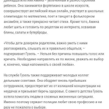
Двенадцатилетняя Амина – увлеченный и разносторонний
ребенок. Она занимается фортепиано в школе искусств,
совершенствует английский язык онлайн, участвует в школьных
олимпиадах по математике, поет и танцует в фольклорном
ансамбле, а также прекрасно читает стихи. Кроме того, Амина
любит шить и готовить по рецептам из интернета, осваивая
блины, салаты и бутерброды.
«Чтобы дети доверяли родителям, важно уметь с ними
разговаривать, слышать их и правильно общаться, –
подчеркивает Гузель. – Нельзя без причины повышать голос или
кричать. Необходимо направлять их по жизни, уважать их выбор
и, конечно, чаще напоминать о своей любви».
На службе Гузель также поддерживает молодых коллег
дельными советами. Она ободряет вновь прибывших
сотрудников, предостерегает их от излишней концентрации на
неудачах и призывает беречь здоровье. С самого детства Гузель
хотела помогать людям в сложных жизненных ситуациях.
Именно поэтому сержант полиции любит свою профессию и ни
разу не пожалела о выборе.