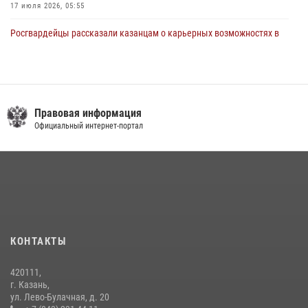
17 июля 2026, 05:55
Росгвардейцы рассказали казанцам о карьерных возможностях в
силовом ведомстве
14 июля 2026, 12:39
1
В Нижнекамске сотрудники Росгвардии задержали подозреваемого
в краже
Правовая информация
Официальный интернет-портал
23 июля 2026, 06:47
15 июля отмечается День образования подразделений связи
Росгвардии
15 июля 2026, 08:41
В Казани Росгвардия приняла участие в обеспечении безопасности
крестного хода и освящения храма
КОНТАКТЫ
22 июля 2026, 07:41
6
420111,
В Нижнекамске сотрудники Росгвардии задержали подозреваемого
г. Казань,
в краже из магазина
ул. Лево-Булачная, д. 20