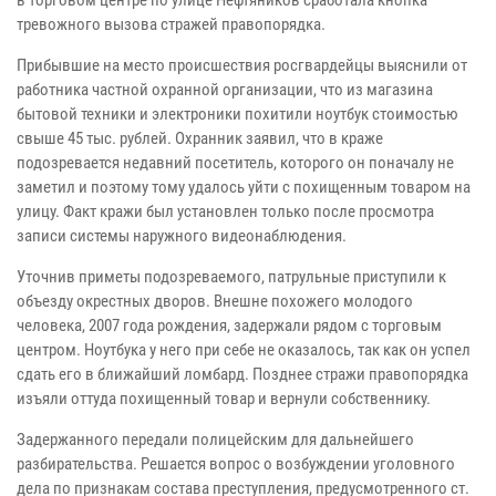
в торговом центре по улице Нефтяников сработала кнопка
тревожного вызова стражей правопорядка.
Прибывшие на место происшествия росгвардейцы выяснили от
работника частной охранной организации, что из магазина
бытовой техники и электроники похитили ноутбук стоимостью
свыше 45 тыс. рублей. Охранник заявил, что в краже
подозревается недавний посетитель, которого он поначалу не
заметил и поэтому тому удалось уйти с похищенным товаром на
улицу. Факт кражи был установлен только после просмотра
записи системы наружного видеонаблюдения.
Уточнив приметы подозреваемого, патрульные приступили к
объезду окрестных дворов. Внешне похожего молодого
человека, 2007 года рождения, задержали рядом с торговым
центром. Ноутбука у него при себе не оказалось, так как он успел
сдать его в ближайший ломбард. Позднее стражи правопорядка
изъяли оттуда похищенный товар и вернули собственнику.
Задержанного передали полицейским для дальнейшего
разбирательства. Решается вопрос о возбуждении уголовного
дела по признакам состава преступления, предусмотренного ст.