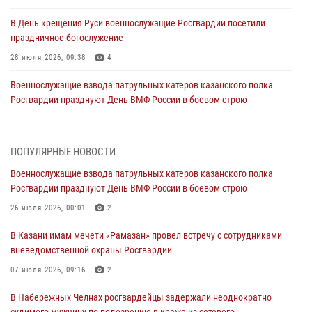
В День крещения Руси военнослужащие Росгвардии посетили
праздничное богослужение
28 июля 2026, 09:38
4
Военнослужащие взвода патрульных катеров казанского полка
Росгвардии празднуют День ВМФ России в боевом строю
26 июля 2026, 00:01
2
Татарстанские росгвардейцы завоевали «бронзу» в окружном этапе
ПОПУЛЯРНЫЕ НОВОСТИ
конкурса профессионального мастерства
Военнослужащие взвода патрульных катеров казанского полка
24 июля 2026, 15:05
4
Росгвардии празднуют День ВМФ России в боевом строю
В казанском полку Росгвардии состоялся концерт певицы Кристины
26 июля 2026, 00:01
2
Соколовской
В Казани имам мечети «Рамазан» провел встречу с сотрудниками
23 июля 2026, 10:22
2
вневедомственной охраны Росгвардии
В Нижнекамске сотрудники Росгвардии задержали подозреваемого
07 июля 2026, 09:16
2
в краже
В Набережных Челнах росгвардейцы задержали неоднократно
23 июля 2026, 06:47