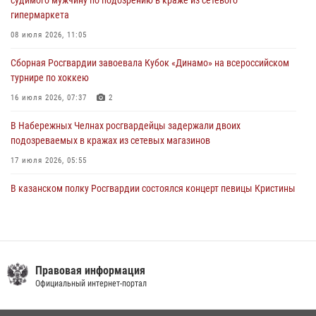
судимого мужчину по подозрению в краже из сетевого
гипермаркета
В Казани Росгвардия приняла участие в обеспечении безопасности
крестного хода и освящения храма
08 июля 2026, 11:05
22 июля 2026, 07:41
6
Сборная Росгвардии завоевала Кубок «Динамо» на всероссийском
турнире по хоккею
16 июля 2026, 07:37
2
В Набережных Челнах росгвардейцы задержали двоих
подозреваемых в кражах из сетевых магазинов
17 июля 2026, 05:55
В казанском полку Росгвардии состоялся концерт певицы Кристины
Соколовской
23 июля 2026, 10:22
2
Сотрудник вневедомственной охраны Росгвардии поделился
секретами своего семейного счастья
Правовая информация
Официальный интернет-портал
08 июля 2026, 07:48
4
В Нижнекамске сотрудники Росгвардии задержали подозреваемого