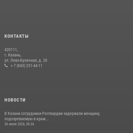
в краже
23 июля 2026, 06:47
Росгвардейцы рассказали казанцам о карьерных возможностях в
силовом ведомстве
КОНТАКТЫ
14 июля 2026, 12:39
1
420111,
15 июля отмечается День образования подразделений связи
г. Казань,
Росгвардии
ул. Лево-Булачная, д. 20
+ 7 (843) 231-44-11
15 июля 2026, 08:41
НОВОСТИ
В Казани сотрудники Росгвардии задержали женщину,
подозреваемую в краж...
30 июля 2026, 06:36