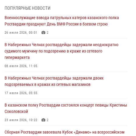
Татарстанские росгвардейцы завоевали «бронзу» в окружном этапе
ПОПУЛЯРНЫЕ НОВОСТИ
конкурса профессионального мастерства
Военнослужащие взвода патрульных катеров казанского полка
24 июля 2026, 15:05
4
Росгвардии празднуют День ВМФ России в боевом строю
В казанском полку Росгвардии состоялся концерт певицы Кристины
26 июля 2026, 00:01
2
Соколовской
В Набережных Челнах росгвардейцы задержали неоднократно
23 июля 2026, 10:22
2
судимого мужчину по подозрению в краже из сетевого
гипермаркета
В Нижнекамске сотрудники Росгвардии задержали подозреваемого
в краже
08 июля 2026, 11:05
23 июля 2026, 06:47
В Набережных Челнах росгвардейцы задержали двоих
подозреваемых в кражах из сетевых магазинов
В Казани Росгвардия приняла участие в обеспечении безопасности
крестного хода и освящения храма
17 июля 2026, 05:55
22 июля 2026, 07:41
6
В казанском полку Росгвардии состоялся концерт певицы Кристины
Соколовской
23 июля 2026, 10:22
2
Сборная Росгвардии завоевала Кубок «Динамо» на всероссийском