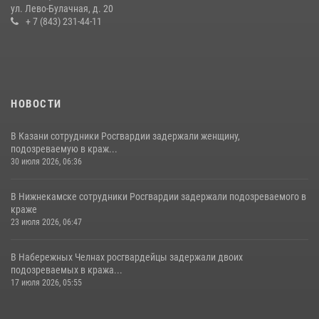
крестного хода и освящения храма
ул. Лево-Булачная, д. 20
+ 7 (843) 231-44-11
22 июля 2026, 07:41
6
НОВОСТИ
В Казани сотрудники Росгвардии задержали женщину,
подозреваемую в краж...
30 июля 2026, 06:36
В Нижнекамске сотрудники Росгвардии задержали подозреваемого в
краже
23 июля 2026, 06:47
В Набережных Челнах росгвардейцы задержали двоих
подозреваемых в кража...
17 июля 2026, 05:55