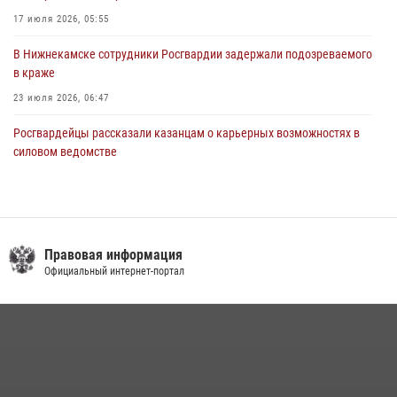
17 июля 2026, 05:55
В Нижнекамске сотрудники Росгвардии задержали подозреваемого
в краже
23 июля 2026, 06:47
Росгвардейцы рассказали казанцам о карьерных возможностях в
силовом ведомстве
14 июля 2026, 12:39
1
В Нижнекамске сотрудники Росгвардии задержали подозреваемого
в краже из магазина
Правовая информация
10 июля 2026, 12:50
Официальный интернет-портал
15 июля отмечается День образования подразделений связи
Росгвардии
15 июля 2026, 08:41
В День крещения Руси военнослужащие Росгвардии посетили
праздничное богослужение