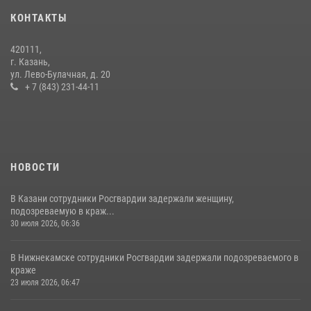
28 июля 2026, 09:38
4
КОНТАКТЫ
В Казани Росгвардия приняла участие в обеспечении безопасности
420111,
крестного хода и освящения храма
г. Казань,
ул. Лево-Булачная, д. 20
22 июля 2026, 07:41
6
+ 7 (843) 231-44-11
НОВОСТИ
В Казани сотрудники Росгвардии задержали женщину,
подозреваемую в краж...
30 июля 2026, 06:36
В Нижнекамске сотрудники Росгвардии задержали подозреваемого в
краже
23 июля 2026, 06:47