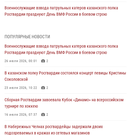
Военнослужащие взвода патрульных катеров казанского полка
Росгвардии празднуют День ВМФ России в боевом строю
26 июля 2026, 00:01
2
Татарстанские росгвардейцы завоевали «бронзу» в окружном этапе
ПОПУЛЯРНЫЕ НОВОСТИ
конкурса профессионального мастерства
Военнослужащие взвода патрульных катеров казанского полка
24 июля 2026, 15:05
4
Росгвардии празднуют День ВМФ России в боевом строю
В казанском полку Росгвардии состоялся концерт певицы Кристины
26 июля 2026, 00:01
2
Соколовской
В казанском полку Росгвардии состоялся концерт певицы Кристины
23 июля 2026, 10:22
2
Соколовской
В Нижнекамске сотрудники Росгвардии задержали подозреваемого
23 июля 2026, 10:22
2
в краже
Сборная Росгвардии завоевала Кубок «Динамо» на всероссийском
23 июля 2026, 06:47
турнире по хоккею
В Казани Росгвардия приняла участие в обеспечении безопасности
16 июля 2026, 07:37
2
крестного хода и освящения храма
В Набережных Челнах росгвардейцы задержали двоих
22 июля 2026, 07:41
6
подозреваемых в кражах из сетевых магазинов