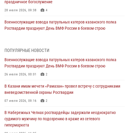
праздничное богослужение
28 июля 2026, 09:38
4
Военнослужащие взвода патрульных катеров казанского полка
Росгвардии празднуют День ВМФ России в боевом строю
26 июля 2026, 00:01
2
Татарстанские росгвардейцы завоевали «бронзу» в окружном этапе
ПОПУЛЯРНЫЕ НОВОСТИ
конкурса профессионального мастерства
Военнослужащие взвода патрульных катеров казанского полка
24 июля 2026, 15:05
4
Росгвардии празднуют День ВМФ России в боевом строю
В казанском полку Росгвардии состоялся концерт певицы Кристины
26 июля 2026, 00:01
2
Соколовской
В Казани имам мечети «Рамазан» провел встречу с сотрудниками
23 июля 2026, 10:22
2
вневедомственной охраны Росгвардии
В Нижнекамске сотрудники Росгвардии задержали подозреваемого
07 июля 2026, 09:16
2
в краже
В Набережных Челнах росгвардейцы задержали неоднократно
23 июля 2026, 06:47
судимого мужчину по подозрению в краже из сетевого
гипермаркета
В Казани Росгвардия приняла участие в обеспечении безопасности