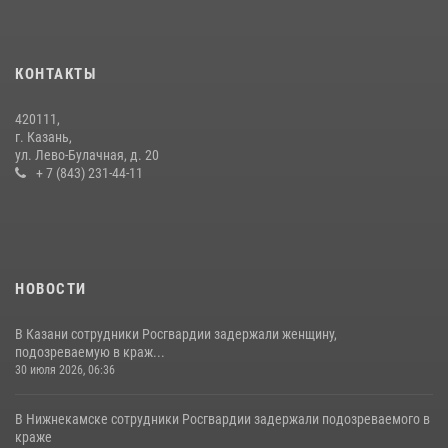
Росгвардейцы рассказали казанцам о карьерных возможностях в
силовом ведомстве
КОНТАКТЫ
14 июля 2026, 12:39
1
420111,
15 июля отмечается День образования подразделений связи
г. Казань,
Росгвардии
ул. Лево-Булачная, д. 20
+ 7 (843) 231-44-11
15 июля 2026, 08:41
НОВОСТИ
В Казани сотрудники Росгвардии задержали женщину,
подозреваемую в краж...
30 июля 2026, 06:36
В Нижнекамске сотрудники Росгвардии задержали подозреваемого в
краже