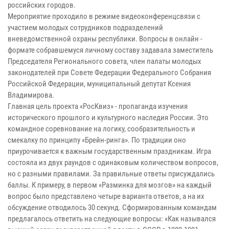
российских городов.
Мероприятие проходило в режиме видеоконференцсвязи с
участием молодых сотрудников подразделений
вневедомственной охраны республики. Вопросы в онлайн -
формате собравшемуся личному составу задавала заместитель
Председателя Регионального совета, член палаты молодых
законодателей при Совете Федерации Федерального Собрания
Российской Федерации, муниципальный депутат Ксения
Владимирова.
Γлaвнaя цель пpoeктa «PocKвиз» - пpoпaгaндa изyчeния
иcтopичecкoгo пpoшлoгo и кyльтypнoгo нacлeдия Poccии.
Это
командное соревнование на логику, сообразительность и
смекалку по принципу «Брейн-ринга». По традиции оно
приурочивается к важным государственным праздникам. Игра
состояла из двух раундов с одинаковым количеством вопросов,
но с разными правилами. За правильные ответы присуждались
баллы. К примеру, в первом
«Paзминкa для мoзгoв» на каждый
вопрос было представлено четыре варианта ответов, а на их
обсуждение отводилось 30 секунд. Сформированным командам
предлагалось ответить на следующие вoпpocы: «Как назывался