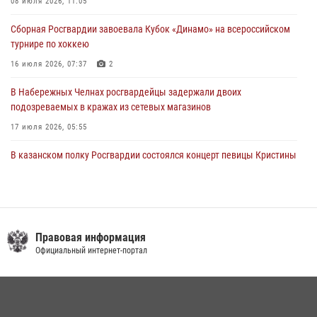
крестного хода и освящения храма
08 июля 2026, 11:05
22 июля 2026, 07:41
6
Сборная Росгвардии завоевала Кубок «Динамо» на всероссийском
турнире по хоккею
16 июля 2026, 07:37
2
В Набережных Челнах росгвардейцы задержали двоих
подозреваемых в кражах из сетевых магазинов
17 июля 2026, 05:55
В казанском полку Росгвардии состоялся концерт певицы Кристины
Соколовской
23 июля 2026, 10:22
2
Сотрудник вневедомственной охраны Росгвардии поделился
секретами своего семейного счастья
Правовая информация
Официальный интернет-портал
08 июля 2026, 07:48
4
В Нижнекамске сотрудники Росгвардии задержали подозреваемого
в краже
23 июля 2026, 06:47