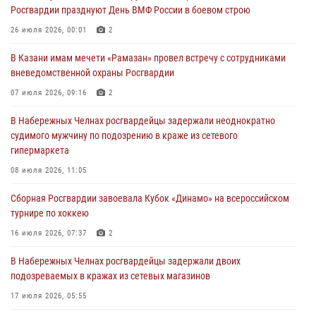
24 июля 2026, 15:05
4
Росгвардии празднуют День ВМФ России в боевом строю
В казанском полку Росгвардии состоялся концерт певицы Кристины
26 июля 2026, 00:01
2
Соколовской
В Казани имам мечети «Рамазан» провел встречу с сотрудниками
23 июля 2026, 10:22
2
вневедомственной охраны Росгвардии
В Нижнекамске сотрудники Росгвардии задержали подозреваемого
07 июля 2026, 09:16
2
в краже
В Набережных Челнах росгвардейцы задержали неоднократно
23 июля 2026, 06:47
судимого мужчину по подозрению в краже из сетевого
гипермаркета
В Казани Росгвардия приняла участие в обеспечении безопасности
крестного хода и освящения храма
08 июля 2026, 11:05
22 июля 2026, 07:41
6
Сборная Росгвардии завоевала Кубок «Динамо» на всероссийском
турнире по хоккею
16 июля 2026, 07:37
2
В Набережных Челнах росгвардейцы задержали двоих
подозреваемых в кражах из сетевых магазинов
17 июля 2026, 05:55