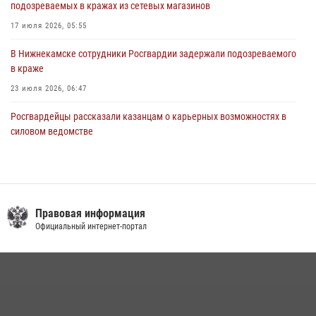
подозреваемых в кражах из сетевых магазинов
17 июля 2026, 05:55
В Нижнекамске сотрудники Росгвардии задержали подозреваемого
в краже
23 июля 2026, 06:47
Росгвардейцы рассказали казанцам о карьерных возможностях в
силовом ведомстве
14 июля 2026, 12:39
1
15 июля отмечается День образования подразделений связи
Росгвардии
Правовая информация
15 июля 2026, 08:41
Официальный интернет-портал
В Казани Росгвардия приняла участие в обеспечении безопасности
крестного хода и освящения храма
22 июля 2026, 07:41
6
В Нижнекамске сотрудники Росгвардии задержали подозреваемого