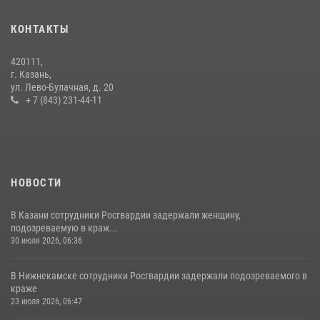
в краже из магазина
10 июля 2026, 12:50
КОНТАКТЫ
В День крещения Руси военнослужащие Росгвардии посетили
420111,
праздничное богослужение
г. Казань,
ул. Лево-Булачная, д. 20
28 июля 2026, 09:38
4
+ 7 (843) 231-44-11
НОВОСТИ
В Казани сотрудники Росгвардии задержали женщину,
подозреваемую в краж...
30 июля 2026, 06:36
В Нижнекамске сотрудники Росгвардии задержали подозреваемого в
краже
23 июля 2026, 06:47