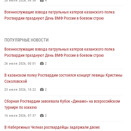
28 июля 2026, 09:38
4
Военнослужащие взвода патрульных катеров казанского полка
Росгвардии празднуют День ВМФ России в боевом строю
26 июля 2026, 00:01
2
Татарстанские росгвардейцы завоевали «бронзу» в окружном этапе
ПОПУЛЯРНЫЕ НОВОСТИ
конкурса профессионального мастерства
Военнослужащие взвода патрульных катеров казанского полка
24 июля 2026, 15:05
4
Росгвардии празднуют День ВМФ России в боевом строю
В казанском полку Росгвардии состоялся концерт певицы Кристины
26 июля 2026, 00:01
2
Соколовской
В казанском полку Росгвардии состоялся концерт певицы Кристины
23 июля 2026, 10:22
2
Соколовской
В Нижнекамске сотрудники Росгвардии задержали подозреваемого
23 июля 2026, 10:22
2
в краже
Сборная Росгвардии завоевала Кубок «Динамо» на всероссийском
23 июля 2026, 06:47
турнире по хоккею
В Казани Росгвардия приняла участие в обеспечении безопасности
16 июля 2026, 07:37
2
крестного хода и освящения храма
В Набережных Челнах росгвардейцы задержали двоих
22 июля 2026, 07:41
6