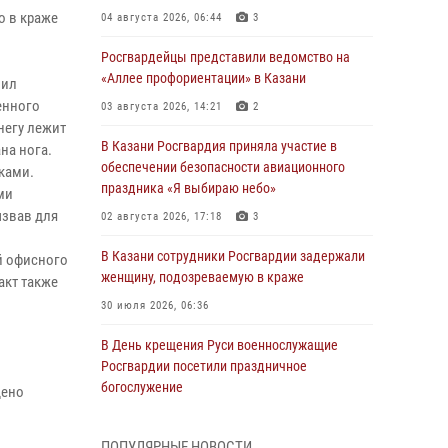
о в краже
04 августа 2026, 06:44
3
Росгвардейцы представили ведомство на
и
«Аллее профориентации» в Казани
нил
енного
03 августа 2026, 14:21
2
негу лежит
В Казани Росгвардия приняла участие в
на нога.
обеспечении безопасности авиационного
ками.
праздника «Я выбираю небо»
ми
ызвав для
02 августа 2026, 17:18
3
В Казани сотрудники Росгвардии задержали
й офисного
женщину, подозреваемую в краже
акт также
30 июля 2026, 06:36
В День крещения Руси военнослужащие
Росгвардии посетили праздничное
богослужение
дено
28 июля 2026, 09:38
4
ПОПУЛЯРНЫЕ НОВОСТИ