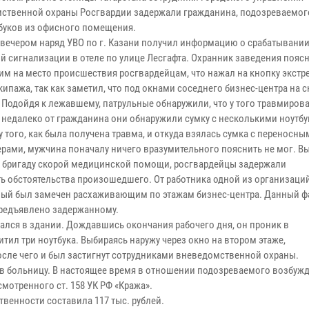
ственной охраны Росгвардии задержали гражданина, подозреваемог
тбуков из офисного помещения.
вечером наряд УВО по г. Казани получил информацию о срабатывани
й сигнализации в отеле по улице Лесгафта. Охранник заведения пояс
м на место происшествия росгвардейцам, что нажал на кнопку экстр
ипажа, так как заметил, что под окнами соседнего бизнес-центра на с
 Подойдя к лежавшему, патрульные обнаружили, что у того травмирова
, недалеко от гражданина они обнаружили сумку с несколькими ноутбу
 того, как была получена травма, и откуда взялась сумка с переносны
рами, мужчина поначалу ничего вразумительного пояснить не мог. В
Т бригаду скорой медицинской помощи, росгвардейцы задержали
ть обстоятельства произошедшего. От работника одной из организаци
емый был замечен расхаживающим по этажам бизнес-центра. Данный ф
предъявлено задержанному.
ался в здании. Дождавшись окончания рабочего дня, он проник в
ил три ноутбука. Выбираясь наружу через окно на втором этаже,
сле чего и был застигнут сотрудниками вневедомственной охраны.
в больницу. В настоящее время в отношении подозреваемого возбуж
мотренного ст. 158 УК РФ «Кража».
венности составила 117 тыс. рублей.