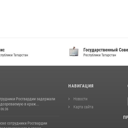
аис
Государственный Сов
спублики Татарстан
Республики Татарстан
И
НАВИГАЦИЯ
отрудники Росгвардии задержали
Новости
одозреваемую в краж...
Карта сайта
 06:36
П
ске сотрудники Росгвардии