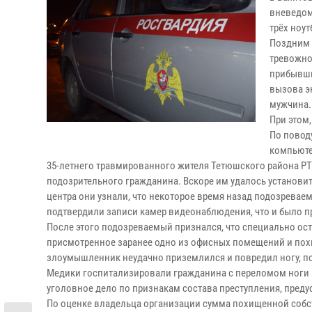
вневедом
трёх ноу
Поздним 
тревожно
прибывши
вызова эк
мужчина.
При этом
По поводу
компьюте
35-летнего травмированного жителя Тетюшского района Р
подозрительного гражданина. Вскоре им удалось установи
центра они узнали, что некоторое время назад подозрева
подтвердили записи камер видеонаблюдения, что и было 
После этого подозреваемый признался, что специально ост
присмотренное заранее одно из офисных помещений и похит
злоумышленник неудачно приземлился и повредил ногу, по
Медики госпитализировали гражданина с переломом ноги 
уголовное дело по признакам состава преступления, предус
По оценке владельца организации сумма похищенной собст