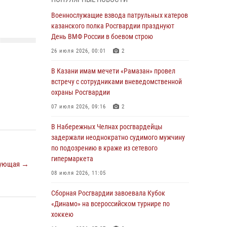
Военнослужащие взвода патрульных катеров
казанского полка Росгвардии празднуют
Военнослужащие взвода патрульных катеров
День ВМФ России в боевом строю
казанского полка Росгвардии празднуют
День ВМФ России в боевом строю
26 июля 2026, 00:01
2
26 июля 2026, 00:01
2
Татарстанские росгвардейцы завоевали
«бронзу» в окружном этапе конкурса
В Казани имам мечети «Рамазан» провел
профессионального мастерства
встречу с сотрудниками вневедомственной
охраны Росгвардии
24 июля 2026, 15:05
4
07 июля 2026, 09:16
2
В казанском полку Росгвардии состоялся
концерт певицы Кристины Соколовской
В Набережных Челнах росгвардейцы
задержали неоднократно судимого мужчину
23 июля 2026, 10:22
2
по подозрению в краже из сетевого
гипермаркета
В Нижнекамске сотрудники Росгвардии
ующая →
задержали подозреваемого в краже
08 июля 2026, 11:05
23 июля 2026, 06:47
Сборная Росгвардии завоевала Кубок
«Динамо» на всероссийском турнире по
В Казани Росгвардия приняла участие в
хоккею
обеспечении безопасности крестного хода и
освящения храма