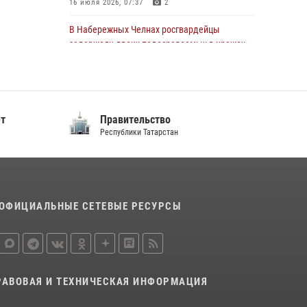
16 июля 2026, 07:37
2
22 июля 2026, 07:41
6
В Набережных Челнах росгвардейцы
задержали двоих подозреваемых в кражах
из сетевых магазинов
17 июля 2026, 05:55
Сотрудник вневедомственной охраны
ет
Правительство
Росгвардии поделился секретами своего
Республики Татарстан
семейного счастья
08 июля 2026, 07:48
4
В казанском полку Росгвардии состоялся
концерт певицы Кристины Соколовской
ОФИЦИАЛЬНЫЕ СЕТЕВЫЕ РЕСУРСЫ
23 июля 2026, 10:22
2
Росгвардейцы рассказали казанцам о
карьерных возможностях в силовом
ведомстве
РАВОВАЯ И ТЕХНИЧЕСКАЯ ИНФОРМАЦИЯ
14 июля 2026, 12:39
1