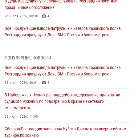
В День крещения Руси военнослужащие Росгвардии посетили
праздничное богослужение
28 июля 2026, 09:38
4
Военнослужащие взвода патрульных катеров казанского полка
Росгвардии празднуют День ВМФ России в боевом строю
26 июля 2026, 00:01
2
Татарстанские росгвардейцы завоевали «бронзу» в окружном этапе
ПОПУЛЯРНЫЕ НОВОСТИ
конкурса профессионального мастерства
Военнослужащие взвода патрульных катеров казанского полка
24 июля 2026, 15:05
4
Росгвардии празднуют День ВМФ России в боевом строю
В казанском полку Росгвардии состоялся концерт певицы Кристины
26 июля 2026, 00:01
2
Соколовской
В Набережных Челнах росгвардейцы задержали неоднократно
23 июля 2026, 10:22
2
судимого мужчину по подозрению в краже из сетевого
гипермаркета
В Нижнекамске сотрудники Росгвардии задержали подозреваемого
в краже
08 июля 2026, 11:05
23 июля 2026, 06:47
Сборная Росгвардии завоевала Кубок «Динамо» на всероссийском
турнире по хоккею
В Казани Росгвардия приняла участие в обеспечении безопасности