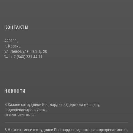
23 июля 2026, 06:47
15 июля отмечается День образования подразделений связи
Росгвардии
КОНТАКТЫ
15 июля 2026, 08:41
420111,
В Нижнекамске сотрудники Росгвардии задержали подозреваемого
г. Казань,
в краже из магазина
ул. Лево-Булачная, д. 20
+ 7 (843) 231-44-11
10 июля 2026, 12:50
НОВОСТИ
В Казани сотрудники Росгвардии задержали женщину,
подозреваемую в краж...
30 июля 2026, 06:36
В Нижнекамске сотрудники Росгвардии задержали подозреваемого в