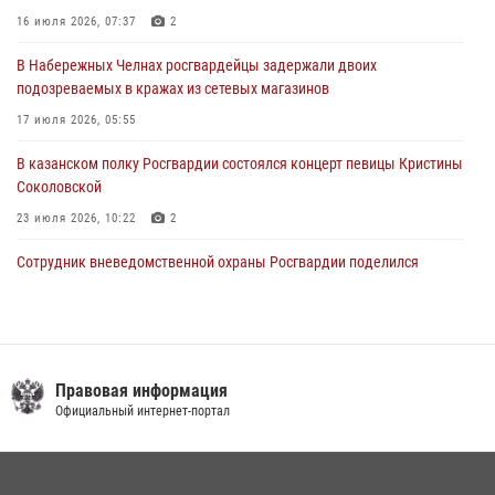
крестного хода и освящения храма
16 июля 2026, 07:37
2
22 июля 2026, 07:41
6
В Набережных Челнах росгвардейцы задержали двоих
подозреваемых в кражах из сетевых магазинов
17 июля 2026, 05:55
В казанском полку Росгвардии состоялся концерт певицы Кристины
Соколовской
23 июля 2026, 10:22
2
Сотрудник вневедомственной охраны Росгвардии поделился
секретами своего семейного счастья
08 июля 2026, 07:48
4
Росгвардейцы рассказали казанцам о карьерных возможностях в
силовом ведомстве
Правовая информация
Официальный интернет-портал
14 июля 2026, 12:39
1
В Нижнекамске сотрудники Росгвардии задержали подозреваемого
в краже