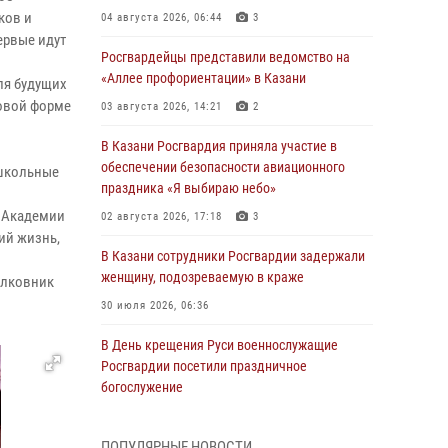
ков и
04 августа 2026, 06:44
3
ервые идут
Росгвардейцы представили ведомство на
«Аллее профориентации» в Казани
ля будущих
ровой форме
03 августа 2026, 14:21
2
В Казани Росгвардия приняла участие в
обеспечении безопасности авиационного
 школьные
праздника «Я выбираю небо»
н Академии
02 августа 2026, 17:18
3
ий жизнь,
В Казани сотрудники Росгвардии задержали
женщину, подозреваемую в краже
олковник
30 июля 2026, 06:36
В День крещения Руси военнослужащие
Росгвардии посетили праздничное
богослужение
28 июля 2026, 09:38
4
ПОПУЛЯРНЫЕ НОВОСТИ