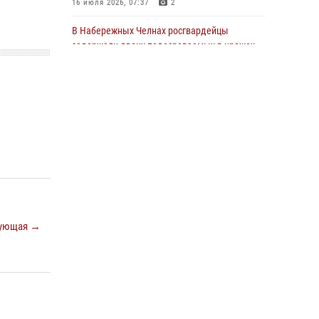
16 июля 2026, 07:37
2
22 июля 2026, 07:41
6
В Набережных Челнах росгвардейцы
задержали двоих подозреваемых в кражах
из сетевых магазинов
17 июля 2026, 05:55
Сотрудник вневедомственной охраны
Росгвардии поделился секретами своего
семейного счастья
08 июля 2026, 07:48
4
В казанском полку Росгвардии состоялся
концерт певицы Кристины Соколовской
23 июля 2026, 10:22
2
ующая →
Росгвардейцы рассказали казанцам о
карьерных возможностях в силовом
ведомстве
14 июля 2026, 12:39
1