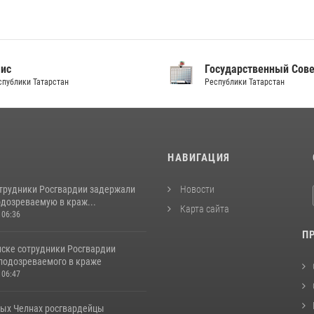
аис
Государственный Сов
спублики Татарстан
Республики Татарстан
И
НАВИГАЦИЯ
отрудники Росгвардии задержали
Новости
одозреваемую в краж...
Карта сайта
 06:36
П
ске сотрудники Росгвардии
подозреваемого в краже
 06:47
ых Челнах росгвардейцы