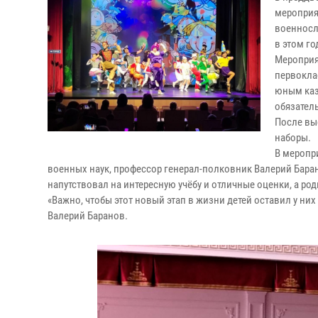
мероприя
военносл
в этом го
Мероприя
первокла
юным каз
обязател
После вы
наборы.
В меропр
военных наук, профессор генерал-полковник Валерий Баран
напутствовал на интересную учёбу и отличные оценки, а р
«Важно, чтобы этот новый этап в жизни детей оставил у ни
Валерий Баранов.