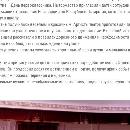
тие – День первоклассника. На торжество пригласили детей сотрудни
ужащих Управления Росгвардии по Республике Татарстан, которые вп
ду в школу.
тие получилось весёлым и красочным. Артисты театра приготовили д
ссников увлекательное и поучительное представление. В весёлой иг
анцам рассказали о правилах дорожного движения и необходимости
ьно их соблюдать при нахождении на улице.
ступления артисты спустились в зрительный зал и вручили малышам
иятии принял участие доктор исторических наук, действительный чле
ов. Он поздравил ребят со вступлением в новую, полную ярких событ
одителям пожелал терпения и выдержки.
х самые лучшие и незабываемые впечатления», - подчеркнул генерал-п