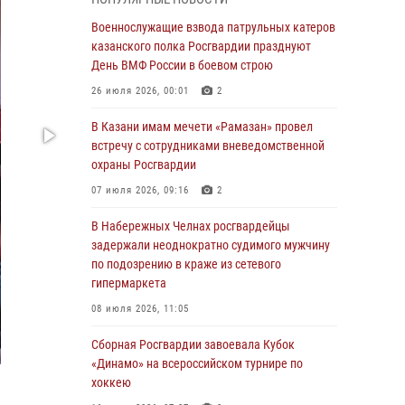
Военнослужащие взвода патрульных катеров
казанского полка Росгвардии празднуют
Военнослужащие взвода патрульных катеров
День ВМФ России в боевом строю
казанского полка Росгвардии празднуют
День ВМФ России в боевом строю
26 июля 2026, 00:01
2
26 июля 2026, 00:01
2
Татарстанские росгвардейцы завоевали
«бронзу» в окружном этапе конкурса
В Казани имам мечети «Рамазан» провел
профессионального мастерства
встречу с сотрудниками вневедомственной
охраны Росгвардии
24 июля 2026, 15:05
4
07 июля 2026, 09:16
2
В казанском полку Росгвардии состоялся
концерт певицы Кристины Соколовской
В Набережных Челнах росгвардейцы
задержали неоднократно судимого мужчину
23 июля 2026, 10:22
2
по подозрению в краже из сетевого
гипермаркета
В Нижнекамске сотрудники Росгвардии
задержали подозреваемого в краже
08 июля 2026, 11:05
23 июля 2026, 06:47
Сборная Росгвардии завоевала Кубок
«Динамо» на всероссийском турнире по
В Казани Росгвардия приняла участие в
хоккею
обеспечении безопасности крестного хода и
освящения храма