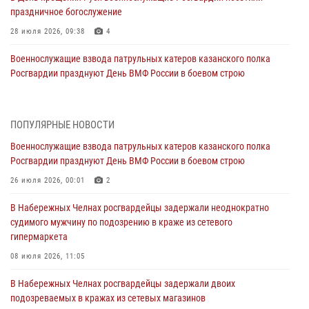
праздничное богослужение
28 июля 2026, 09:38
4
Военнослужащие взвода патрульных катеров казанского полка
Росгвардии празднуют День ВМФ России в боевом строю
26 июля 2026, 00:01
2
Татарстанские росгвардейцы завоевали «бронзу» в окружном этапе
ПОПУЛЯРНЫЕ НОВОСТИ
конкурса профессионального мастерства
Военнослужащие взвода патрульных катеров казанского полка
24 июля 2026, 15:05
4
Росгвардии празднуют День ВМФ России в боевом строю
В казанском полку Росгвардии состоялся концерт певицы Кристины
26 июля 2026, 00:01
2
Соколовской
В Набережных Челнах росгвардейцы задержали неоднократно
23 июля 2026, 10:22
2
судимого мужчину по подозрению в краже из сетевого
гипермаркета
В Нижнекамске сотрудники Росгвардии задержали подозреваемого
в краже
08 июля 2026, 11:05
23 июля 2026, 06:47
В Набережных Челнах росгвардейцы задержали двоих
подозреваемых в кражах из сетевых магазинов
В Казани Росгвардия приняла участие в обеспечении безопасности