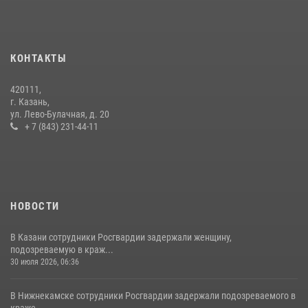
23 июля 2026, 06:47
15 июля отмечается День образования подразделений связи
Росгвардии
КОНТАКТЫ
15 июля 2026, 08:41
420111,
В Казани Росгвардия приняла участие в обеспечении безопасности
г. Казань,
крестного хода и освящения храма
ул. Лево-Булачная, д. 20
+ 7 (843) 231-44-11
22 июля 2026, 07:41
6
НОВОСТИ
В Казани сотрудники Росгвардии задержали женщину,
подозреваемую в краж...
30 июля 2026, 06:36
В Нижнекамске сотрудники Росгвардии задержали подозреваемого в
краже