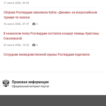
крестного хода и освящения храма
17 июля 2026, 05:55
22 июля 2026, 07:41
6
Сборная Росгвардии завоевала Кубок «Динамо» на всероссийском
турнире по хоккею
16 июля 2026, 07:37
2
В казанском полку Росгвардии состоялся концерт певицы Кристины
Соколовской
23 июля 2026, 10:22
2
Сотрудник вневедомственной охраны Росгвардии поделился
секретами своего семейного счастья
08 июля 2026, 07:48
4
Росгвардейцы рассказали казанцам о карьерных возможностях в
силовом ведомстве
Правовая информация
Официальный интернет-портал
14 июля 2026, 12:39
1
В Нижнекамске сотрудники Росгвардии задержали подозреваемого
в краже