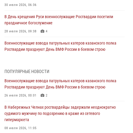
30 июля 2026, 06:36
В День крещения Руси военнослужащие Росгвардии посетили
праздничное богослужение
28 июля 2026, 09:38
4
Военнослужащие взвода патрульных катеров казанского полка
Росгвардии празднуют День ВМФ России в боевом строю
26 июля 2026, 00:01
2
Татарстанские росгвардейцы завоевали «бронзу» в окружном этапе
ПОПУЛЯРНЫЕ НОВОСТИ
конкурса профессионального мастерства
Военнослужащие взвода патрульных катеров казанского полка
24 июля 2026, 15:05
4
Росгвардии празднуют День ВМФ России в боевом строю
В казанском полку Росгвардии состоялся концерт певицы Кристины
26 июля 2026, 00:01
2
Соколовской
В Набережных Челнах росгвардейцы задержали неоднократно
23 июля 2026, 10:22
2
судимого мужчину по подозрению в краже из сетевого
гипермаркета
В Нижнекамске сотрудники Росгвардии задержали подозреваемого
в краже
08 июля 2026, 11:05