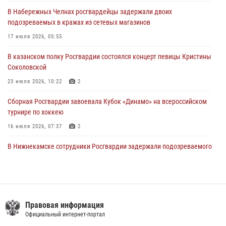
23 июля 2026, 06:47
В Набережных Челнах росгвардейцы задержали двоих
подозреваемых в кражах из сетевых магазинов
В Казани Росгвардия приняла участие в обеспечении безопасности
крестного хода и освящения храма
17 июля 2026, 05:55
22 июля 2026, 07:41
6
В казанском полку Росгвардии состоялся концерт певицы Кристины
Соколовской
23 июля 2026, 10:22
2
Сборная Росгвардии завоевала Кубок «Динамо» на всероссийском
турнире по хоккею
16 июля 2026, 07:37
2
В Нижнекамске сотрудники Росгвардии задержали подозреваемого
в краже
23 июля 2026, 06:47
Сотрудник вневедомственной охраны Росгвардии поделился
секретами своего семейного счастья
Правовая информация
Официальный интернет-портал
08 июля 2026, 07:48
4