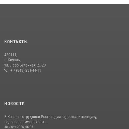
Росгвардейцы рассказали казанцам о карьерных возможностях в
силовом ведомстве
14 июля 2026, 12:39
1
15 июля отмечается День образования подразделений связи
Росгвардии
КОНТАКТЫ
15 июля 2026, 08:41
420111,
В Казани Росгвардия приняла участие в обеспечении безопасности
г. Казань,
крестного хода и освящения храма
ул. Лево-Булачная, д. 20
+ 7 (843) 231-44-11
22 июля 2026, 07:41
6
НОВОСТИ
В Казани сотрудники Росгвардии задержали женщину,
подозреваемую в краж...
30 июля 2026, 06:36