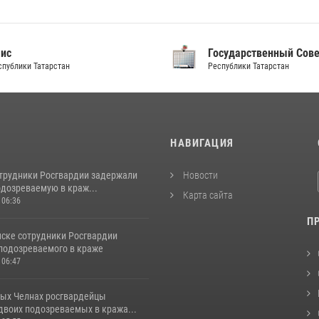
аис
Государственный Сов
спублики Татарстан
Республики Татарстан
И
НАВИГАЦИЯ
отрудники Росгвардии задержали
Новости
одозреваемую в краж...
Карта сайта
 06:36
П
ске сотрудники Росгвардии
подозреваемого в краже
 06:47
ых Челнах росгвардейцы
двоих подозреваемых в кража...