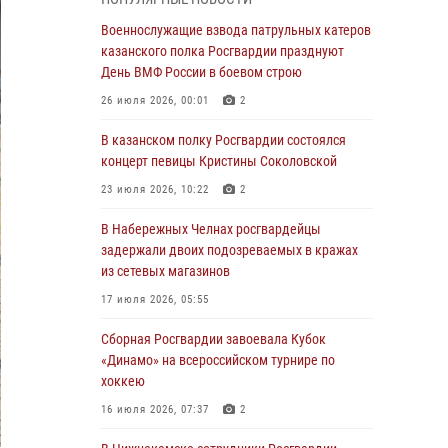
Военнослужащие взвода патрульных катеров
казанского полка Росгвардии празднуют
Военнослужащие взвода патрульных катеров
День ВМФ России в боевом строю
казанского полка Росгвардии празднуют
День ВМФ России в боевом строю
26 июля 2026, 00:01
2
26 июля 2026, 00:01
2
Татарстанские росгвардейцы завоевали
«бронзу» в окружном этапе конкурса
В казанском полку Росгвардии состоялся
профессионального мастерства
концерт певицы Кристины Соколовской
24 июля 2026, 15:05
4
23 июля 2026, 10:22
2
В казанском полку Росгвардии состоялся
В Набережных Челнах росгвардейцы
концерт певицы Кристины Соколовской
задержали двоих подозреваемых в кражах
из сетевых магазинов
23 июля 2026, 10:22
2
17 июля 2026, 05:55
В Нижнекамске сотрудники Росгвардии
задержали подозреваемого в краже
Сборная Росгвардии завоевала Кубок
«Динамо» на всероссийском турнире по
23 июля 2026, 06:47
хоккею
В Казани Росгвардия приняла участие в
16 июля 2026, 07:37
2
обеспечении безопасности крестного хода и
освящения храма