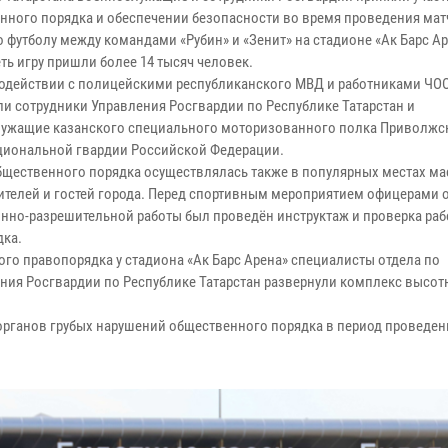
нного порядка и обеспечении безопасности во время проведения мат
 футболу между командами «Рубин» и «Зенит» на стадионе «Ак Барс Ар
ть игру пришли более 14 тысяч человек.
одействии с полицейскими республиканского МВД и работниками ЧОО
и сотрудники Управления Росгвардии по Республике Татарстан и
ужащие казанского специального моторизованного полка Приволжск
циональной гвардии Российской Федерации.
бщественного порядка осуществлялась также в популярных местах м
ителей и гостей города. Перед спортивным мероприятием офицерами 
нно-разрешительной работы был проведён инструктаж и проверка ра
дка.
го правопорядка у стадиона «Ак Барс Арена» специалисты отдела по
ния Росгвардии по Республике Татарстан развернули комплекс высот
органов грубых нарушений общественного порядка в период проведен