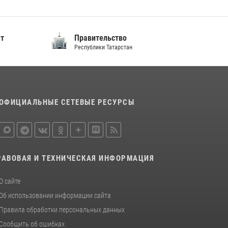
10 июля 2026, 12:50
В День крещения Руси военнослужащие
ет
Правительство
Росгвардии посетили праздничное
Республики Татарстан
богослужение
28 июля 2026, 09:38
4
ОФИЦИАЛЬНЫЕ СЕТЕВЫЕ РЕСУРСЫ
РАВОВАЯ И ТЕХНИЧЕСКАЯ ИНФОРМАЦИЯ
О сайте
Об использовании информации сайта
Правила обработки персональных данных
Сообщить об ошибках