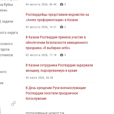
ча Кубка
04 августа 2026, 06:44
3
ена».
Росгвардейцы представили ведомство на
«Аллее профориентации» в Казани
, задачи
03 августа 2026, 14:21
2
ого округа
В Казани Росгвардия приняла участие в
обеспечении безопасности авиационного
ассового
праздника «Я выбираю небо»
отдела
ботников
02 августа 2026, 17:18
3
В Казани сотрудники Росгвардии задержали
женщину, подозреваемую в краже
ного
30 июля 2026, 06:36
ия
В День крещения Руси военнослужащие
Росгвардии посетили праздничное
богослужение
28 июля 2026, 09:38
4
ПОПУЛЯРНЫЕ НОВОСТИ