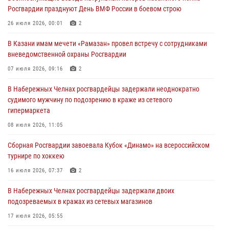
24 июля 2026, 15:05
4
Росгвардии празднуют День ВМФ России в боевом строю
В казанском полку Росгвардии состоялся концерт певицы Кристины
26 июля 2026, 00:01
2
Соколовской
В Казани имам мечети «Рамазан» провел встречу с сотрудниками
23 июля 2026, 10:22
2
вневедомственной охраны Росгвардии
В Нижнекамске сотрудники Росгвардии задержали подозреваемого
07 июля 2026, 09:16
2
в краже
В Набережных Челнах росгвардейцы задержали неоднократно
23 июля 2026, 06:47
судимого мужчину по подозрению в краже из сетевого
гипермаркета
В Казани Росгвардия приняла участие в обеспечении безопасности
крестного хода и освящения храма
08 июля 2026, 11:05
22 июля 2026, 07:41
6
Сборная Росгвардии завоевала Кубок «Динамо» на всероссийском
турнире по хоккею
16 июля 2026, 07:37
2
В Набережных Челнах росгвардейцы задержали двоих
подозреваемых в кражах из сетевых магазинов
17 июля 2026, 05:55