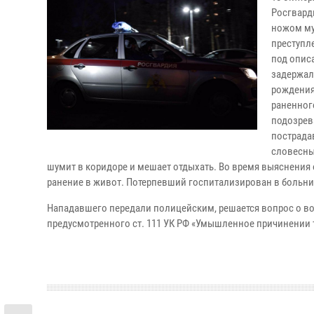
Росгвард
ножом му
преступл
под опис
задержал
рождения
раненног
подозрева
пострада
словесны
шумит в коридоре и мешает отдыхать. Во время выяснени
ранение в живот. Потерпевший госпитализирован в больни
Нападавшего передали полицейским, решается вопрос о во
предусмотренного ст. 111 УК РФ «Умышленное причинении 