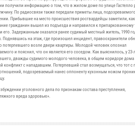
ии получили информацию о том, что в жилом доме по улице Гастелло
жчину. По радиосвязи также передали приметы лица, подозреваемого
ении. Прибывшие на место происшествия росгвардейцы заметили, ка
ание гражданин вышел из подъезда и направился к припаркованному 
и его. Задержанным оказался ранее судимый местный житель, 1990 го
. Поднявшись на этаж, где произошел инцидент, правоохранители об
о потерпевшего возле двери квартиры. Молодой человек опознал
емого и пояснил, что он является его соседом. Как выяснилось, у 23-
вшего, дважды судимого молодого человека, в общем коридоре дома
й конфликт с нападавшим. Потерпевший стал возмущаться, что тот с
я отношений, подозреваемый нанес оппоненту кухонным ножом прон
цу.
збуждении уголовного дела по признакам состава преступления,
тяжкого вреда здоровью».