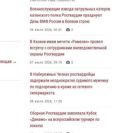
Военнослужащие взвода патрульных катеров
казанского полка Росгвардии празднуют
Военнослужащие взвода патрульных катеров
День ВМФ России в боевом строю
казанского полка Росгвардии празднуют
День ВМФ России в боевом строю
26 июля 2026, 00:01
2
26 июля 2026, 00:01
2
Татарстанские росгвардейцы завоевали
«бронзу» в окружном этапе конкурса
В Казани имам мечети «Рамазан» провел
профессионального мастерства
встречу с сотрудниками вневедомственной
охраны Росгвардии
24 июля 2026, 15:05
4
ующая →
07 июля 2026, 09:16
2
В казанском полку Росгвардии состоялся
концерт певицы Кристины Соколовской
В Набережных Челнах росгвардейцы
задержали неоднократно судимого мужчину
23 июля 2026, 10:22
2
по подозрению в краже из сетевого
гипермаркета
В Нижнекамске сотрудники Росгвардии
задержали подозреваемого в краже
08 июля 2026, 11:05
23 июля 2026, 06:47
Сборная Росгвардии завоевала Кубок
«Динамо» на всероссийском турнире по
В Казани Росгвардия приняла участие в
хоккею
обеспечении безопасности крестного хода и
освящения храма