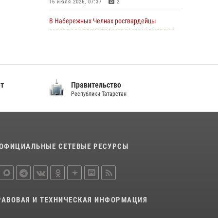
16 июля 2026, 07:37
2
22 июля 2026, 07:41
6
В Набережных Челнах росгвардейцы
задержали двоих подозреваемых в кражах
из сетевых магазинов
17 июля 2026, 05:55
В казанском полку Росгвардии состоялся
о
Муниципальные образования
концерт певицы Кристины Соколовской
стан
Республики Татарстан
23 июля 2026, 10:22
2
Сотрудник вневедомственной охраны
Росгвардии поделился секретами своего
семейного счастья
ОФИЦИАЛЬНЫЕ СЕТЕВЫЕ РЕСУРСЫ
08 июля 2026, 07:48
4
В Нижнекамске сотрудники Росгвардии
задержали подозреваемого в краже
23 июля 2026, 06:47
РАВОВАЯ И ТЕХНИЧЕСКАЯ ИНФОРМАЦИЯ
Росгвардейцы рассказали казанцам о