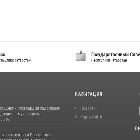
Государственный Совет
Правительств
Республики Татарстан
Республики Татар
И
НАВИГАЦИЯ
отрудники Росгвардии задержали
Новости
одозреваемую в краж...
Карта сайта
 06:36
П
ске сотрудники Росгвардии