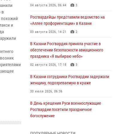
 ранили
04 августа 2026, 06:44
3
 в
Росгвардейцы представили ведомство на
к похожий
«Аллее профориентации» в Казани
такси и
да
03 августа 2026, 14:21
2
наружили
В Казани Росгвардия приняла участие в
обеспечении безопасности авиационного
летнего
праздника «Я выбираю небо»
 возник
 приятелями
02 августа 2026, 17:18
3
икающее
В Казани сотрудники Росгвардии задержали
женщину, подозреваемую в краже
30 июля 2026, 06:36
В День крещения Руси военнослужащие
Росгвардии посетили праздничное
богослужение
28 июля 2026, 09:38
4
ПОПУЛЯРНЫЕ НОВОСТИ