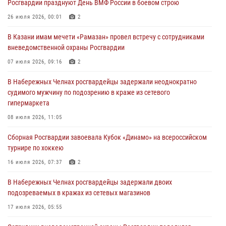
Росгвардии празднуют День ВМФ России в боевом строю
В казанском полку Росгвардии состоялся концерт певицы Кристины
26 июля 2026, 00:01
2
Соколовской
В Казани имам мечети «Рамазан» провел встречу с сотрудниками
23 июля 2026, 10:22
2
вневедомственной охраны Росгвардии
В Нижнекамске сотрудники Росгвардии задержали подозреваемого
07 июля 2026, 09:16
2
в краже
В Набережных Челнах росгвардейцы задержали неоднократно
23 июля 2026, 06:47
судимого мужчину по подозрению в краже из сетевого
гипермаркета
В Казани Росгвардия приняла участие в обеспечении безопасности
крестного хода и освящения храма
08 июля 2026, 11:05
22 июля 2026, 07:41
6
Сборная Росгвардии завоевала Кубок «Динамо» на всероссийском
турнире по хоккею
16 июля 2026, 07:37
2
В Набережных Челнах росгвардейцы задержали двоих
подозреваемых в кражах из сетевых магазинов
17 июля 2026, 05:55