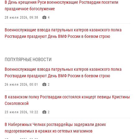
В День крещения Руси военнослужащие Росгвардии посетили
праздничное богослужение
28 июля 2026, 09:38
4
Военнослужащие взвода патрульных катеров казанского полка
Росгвардии празднуют День ВМФ России в боевом строю
26 июля 2026, 00:01
2
Татарстанские росгвардейцы завоевали «бронзу» в окружном этапе
ПОПУЛЯРНЫЕ НОВОСТИ
конкурса профессионального мастерства
Военнослужащие взвода патрульных катеров казанского полка
24 июля 2026, 15:05
4
Росгвардии празднуют День ВМФ России в боевом строю
В казанском полку Росгвардии состоялся концерт певицы Кристины
26 июля 2026, 00:01
2
Соколовской
В казанском полку Росгвардии состоялся концерт певицы Кристины
23 июля 2026, 10:22
2
Соколовской
В Нижнекамске сотрудники Росгвардии задержали подозреваемого
23 июля 2026, 10:22
2
в краже
В Набережных Челнах росгвардейцы задержали двоих
23 июля 2026, 06:47
подозреваемых в кражах из сетевых магазинов