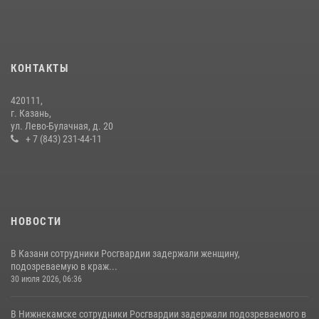
В День крещения Руси военнослужащие Росгвардии посетили
праздничное богослужение
28 июля 2026, 09:38
4
КОНТАКТЫ
15 июля отмечается День образования подразделений связи
420111,
Росгвардии
г. Казань,
ул. Лево-Булачная, д. 20
15 июля 2026, 08:41
+ 7 (843) 231-44-11
НОВОСТИ
В Казани сотрудники Росгвардии задержали женщину,
подозреваемую в краж...
30 июля 2026, 06:36
В Нижнекамске сотрудники Росгвардии задержали подозреваемого в