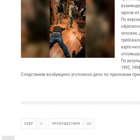
взаимоде
одном из
По верси
обратилс
человек,
требовал
карточно
злоумышл
По резул
1992, 199
Следствием возбуждено уголовное дело по признакам престу
СОБР
61
ПРОИСШЕСТВИЯ
608