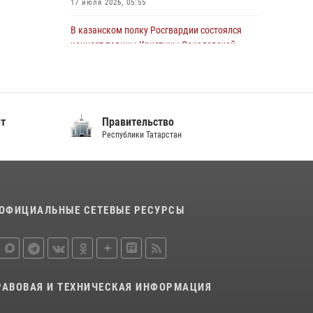
17 июля 2026, 05:55
22 июля 2026, 07:41
6
В казанском полку Росгвардии состоялся
концерт певицы Кристины Соколовской
23 июля 2026, 10:22
2
Сотрудник вневедомственной охраны
Росгвардии поделился секретами своего
ет
Правительство
семейного счастья
Республики Татарстан
08 июля 2026, 07:48
4
Росгвардейцы рассказали казанцам о
карьерных возможностях в силовом
ведомстве
ОФИЦИАЛЬНЫЕ СЕТЕВЫЕ РЕСУРСЫ
14 июля 2026, 12:39
1
В Нижнекамске сотрудники Росгвардии
задержали подозреваемого в краже
23 июля 2026, 06:47
РАВОВАЯ И ТЕХНИЧЕСКАЯ ИНФОРМАЦИЯ
15 июля отмечается День образования