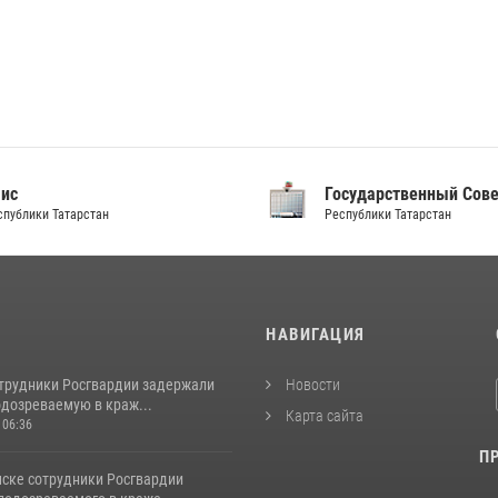
аис
Государственный Сов
спублики Татарстан
Республики Татарстан
И
НАВИГАЦИЯ
отрудники Росгвардии задержали
Новости
одозреваемую в краж...
Карта сайта
 06:36
П
ске сотрудники Росгвардии