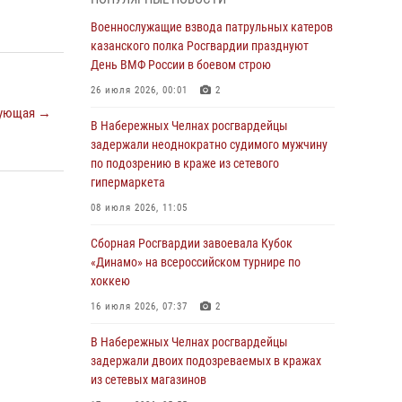
Военнослужащие взвода патрульных катеров
казанского полка Росгвардии празднуют
Военнослужащие взвода патрульных катеров
День ВМФ России в боевом строю
казанского полка Росгвардии празднуют
День ВМФ России в боевом строю
26 июля 2026, 00:01
2
26 июля 2026, 00:01
2
Татарстанские росгвардейцы завоевали
ующая →
«бронзу» в окружном этапе конкурса
В Набережных Челнах росгвардейцы
профессионального мастерства
задержали неоднократно судимого мужчину
по подозрению в краже из сетевого
24 июля 2026, 15:05
4
гипермаркета
В казанском полку Росгвардии состоялся
08 июля 2026, 11:05
концерт певицы Кристины Соколовской
Сборная Росгвардии завоевала Кубок
23 июля 2026, 10:22
2
«Динамо» на всероссийском турнире по
хоккею
В Нижнекамске сотрудники Росгвардии
задержали подозреваемого в краже
16 июля 2026, 07:37
2
23 июля 2026, 06:47
В Набережных Челнах росгвардейцы
задержали двоих подозреваемых в кражах
В Казани Росгвардия приняла участие в
из сетевых магазинов
обеспечении безопасности крестного хода и
освящения храма