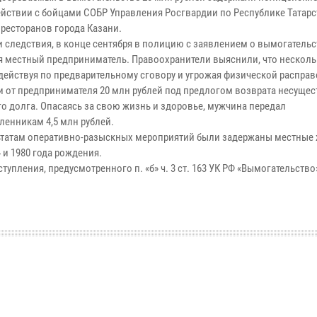
йствии с бойцами СОБР Управления Росгвардии по Республике Татарс
 ресторанов города Казани.
и следствия, в конце сентября в полицию с заявлением о вымогательс
я местный предприниматель. Правоохранители выяснили, что несколь
 действуя по предварительному сговору и угрожая физической расправ
и от предпринимателя 20 млн рублей под предлогом возврата несуще
го долга. Опасаясь за свою жизнь и здоровье, мужчина передал
енникам 4,5 млн рублей.
ьтатам оперативно-разыскных мероприятий были задержаны местные
4 и 1980 года рождения.
пления, предусмотренного п. «б» ч. 3 ст. 163 УК РФ «Вымогательство