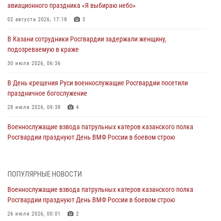
авиационного праздника «Я выбираю небо»
02 августа 2026, 17:18
3
В Казани сотрудники Росгвардии задержали женщину,
подозреваемую в краже
30 июля 2026, 06:36
В День крещения Руси военнослужащие Росгвардии посетили
праздничное богослужение
28 июля 2026, 09:38
4
Военнослужащие взвода патрульных катеров казанского полка
Росгвардии празднуют День ВМФ России в боевом строю
26 июля 2026, 00:01
2
Татарстанские росгвардейцы завоевали «бронзу» в окружном этапе
ПОПУЛЯРНЫЕ НОВОСТИ
конкурса профессионального мастерства
Военнослужащие взвода патрульных катеров казанского полка
24 июля 2026, 15:05
4
Росгвардии празднуют День ВМФ России в боевом строю
В казанском полку Росгвардии состоялся концерт певицы Кристины
26 июля 2026, 00:01
2