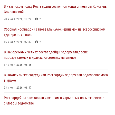
Соколовской
В казанском полку Росгвардии состоялся концерт певицы Кристины
23 июля 2026, 10:22
2
Соколовской
В Нижнекамске сотрудники Росгвардии задержали подозреваемого
23 июля 2026, 10:22
2
в краже
Сборная Росгвардии завоевала Кубок «Динамо» на всероссийском
23 июля 2026, 06:47
турнире по хоккею
В Казани Росгвардия приняла участие в обеспечении безопасности
16 июля 2026, 07:37
2
крестного хода и освящения храма
В Набережных Челнах росгвардейцы задержали двоих
22 июля 2026, 07:41
6
подозреваемых в кражах из сетевых магазинов
17 июля 2026, 05:55
В Нижнекамске сотрудники Росгвардии задержали подозреваемого
в краже
23 июля 2026, 06:47
Росгвардейцы рассказали казанцам о карьерных возможностях в
силовом ведомстве
14 июля 2026, 12:39
1