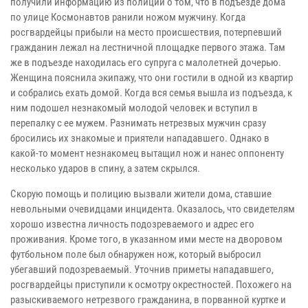
получили информацию из полиции о том, что в подъезде дома
по улице Космонавтов ранили ножом мужчину. Когда
росгвардейцы прибыли на место происшествия, потерпевший
гражданин лежал на лестничной площадке первого этажа. Там
же в подъезде находилась его супруга с малолетней дочерью.
Женщина пояснила экипажу, что они гостили в одной из квартир
и собрались ехать домой. Когда вся семья вышла из подъезда, к
ним подошел незнакомый молодой человек и вступил в
перепалку с ее мужем. Разнимать нетрезвых мужчин сразу
бросились их знакомые и приятели нападавшего. Однако в
какой-то момент незнакомец вытащил нож и нанес оппоненту
несколько ударов в спину, а затем скрылся.
Скорую помощь и полицию вызвали жители дома, ставшие
невольными очевидцами инцидента. Оказалось, что свидетелям
хорошо известна личность подозреваемого и адрес его
проживания. Кроме того, в указанном ими месте на дворовом
футбольном поле был обнаружен нож, который выбросил
убегавший подозреваемый. Уточнив приметы нападавшего,
росгвардейцы приступили к осмотру окрестностей. Похожего на
разыскиваемого нетрезвого гражданина, в порванной куртке и