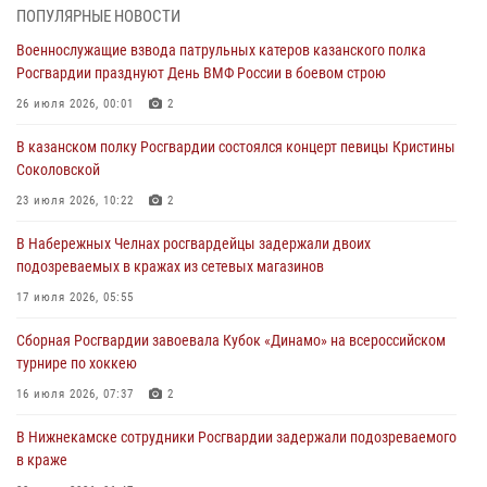
Татарстанские росгвардейцы завоевали «бронзу» в окружном этапе
ПОПУЛЯРНЫЕ НОВОСТИ
конкурса профессионального мастерства
Военнослужащие взвода патрульных катеров казанского полка
24 июля 2026, 15:05
4
Росгвардии празднуют День ВМФ России в боевом строю
В казанском полку Росгвардии состоялся концерт певицы Кристины
26 июля 2026, 00:01
2
Соколовской
В казанском полку Росгвардии состоялся концерт певицы Кристины
23 июля 2026, 10:22
2
Соколовской
В Нижнекамске сотрудники Росгвардии задержали подозреваемого
23 июля 2026, 10:22
2
в краже
В Набережных Челнах росгвардейцы задержали двоих
23 июля 2026, 06:47
подозреваемых в кражах из сетевых магазинов
В Казани Росгвардия приняла участие в обеспечении безопасности
17 июля 2026, 05:55
крестного хода и освящения храма
Сборная Росгвардии завоевала Кубок «Динамо» на всероссийском
22 июля 2026, 07:41
6
турнире по хоккею
16 июля 2026, 07:37
2
В Нижнекамске сотрудники Росгвардии задержали подозреваемого
в краже