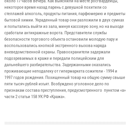
около 17 часов вечера. Как выяснили на месте росгвардейцы,
некоторое время назад парень с девушкой похитили со
стеллажей алкоголь, продукты питания, парфюмерию и предметы
бытовой химии. Украденный товар они разложили в двух сумках
и попытались выйти из зала, минуя кассовую зону, но на выходе
сработали антикражные ворота. Представители
службы
безопасности торгового объекта остановили молодую пару и
воспользовались кнопкой экстренного вызова наряда
вневедомственной охраны.
Правоохранители задержали
подозреваемых в краже и передали полицейским для
дальнейшего разбирательства.
Задержанными оказались
проживающие неподалеку от гипермаркета сожители - 1994 и
1997 годов рождения.
Похищенный товар на общую сумму свыше
пяти тысяч рублей изъят. Возбуждено уголовное дело по
признакам состава преступления, предусмотренного пунктом «а»
части 2 статьи 158 УК РФ «Кража».