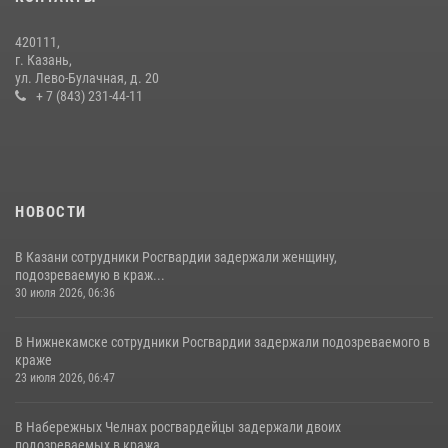
14 июля 2026, 12:39
1
420111,
15 июля отмечается День образования подразделений связи
г. Казань,
Росгвардии
ул. Лево-Булачная, д. 20
+ 7 (843) 231-44-11
15 июля 2026, 08:41
НОВОСТИ
В Казани сотрудники Росгвардии задержали женщину,
подозреваемую в краж...
30 июля 2026, 06:36
В Нижнекамске сотрудники Росгвардии задержали подозреваемого в
краже
23 июля 2026, 06:47
В Набережных Челнах росгвардейцы задержали двоих
подозреваемых в кража...