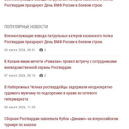
Росгвардии празднуют День ВМФ России в боевом строю
26 июля 2026, 00:01
2
Татарстанские росгвардейцы завоевали «бронзу» в окружном этапе
ПОПУЛЯРНЫЕ НОВОСТИ
конкурса профессионального мастерства
Военнослужащие взвода патрульных катеров казанского полка
24 июля 2026, 15:05
4
Росгвардии празднуют День ВМФ России в боевом строю
В казанском полку Росгвардии состоялся концерт певицы Кристины
26 июля 2026, 00:01
2
Соколовской
В Казани имам мечети «Рамазан» провел встречу с сотрудниками
23 июля 2026, 10:22
2
вневедомственной охраны Росгвардии
В Нижнекамске сотрудники Росгвардии задержали подозреваемого
07 июля 2026, 09:16
2
в краже
В Набережных Челнах росгвардейцы задержали неоднократно
23 июля 2026, 06:47
судимого мужчину по подозрению в краже из сетевого
гипермаркета
В Казани Росгвардия приняла участие в обеспечении безопасности
крестного хода и освящения храма
08 июля 2026, 11:05
22 июля 2026, 07:41
6
Сборная Росгвардии завоевала Кубок «Динамо» на всероссийском
турнире по хоккею