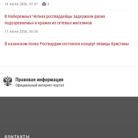
16 июля 2026, 07:37
2
В Набережных Челнах росгвардейцы задержали двоих
подозреваемых в кражах из сетевых магазинов
17 июля 2026, 05:55
В казанском полку Росгвардии состоялся концерт певицы Кристины
Соколовской
23 июля 2026, 10:22
2
Сотрудник вневедомственной охраны Росгвардии поделился
секретами своего семейного счастья
Правовая информация
Официальный интернет-портал
08 июля 2026, 07:48
4
В Нижнекамске сотрудники Росгвардии задержали подозреваемого
в краже
23 июля 2026, 06:47
Росгвардейцы рассказали казанцам о карьерных возможностях в
силовом ведомстве
КОНТАКТЫ