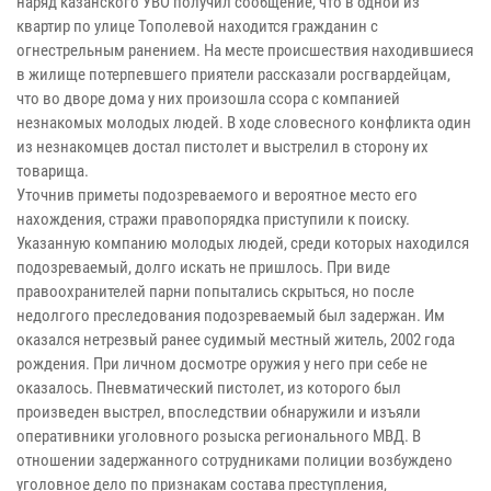
наряд казанского УВО получил сообщение, что в одной из
квартир по улице Тополевой находится гражданин с
огнестрельным ранением. На месте происшествия находившиеся
в жилище потерпевшего приятели рассказали росгвардейцам,
что во дворе дома у них произошла ссора с компанией
незнакомых молодых людей. В ходе словесного конфликта один
из незнакомцев достал пистолет и выстрелил в сторону их
товарища.
Уточнив приметы подозреваемого и вероятное место его
нахождения, стражи правопорядка приступили к поиску.
Указанную компанию молодых людей, среди которых находился
подозреваемый, долго искать не пришлось. При виде
правоохранителей парни попытались скрыться, но после
недолгого преследования подозреваемый был задержан. Им
оказался нетрезвый ранее судимый местный житель, 2002 года
рождения. При личном досмотре оружия у него при себе не
оказалось. Пневматический пистолет, из которого был
произведен выстрел, впоследствии обнаружили и изъяли
оперативники уголовного розыска регионального МВД. В
отношении задержанного сотрудниками полиции возбуждено
уголовное дело по признакам состава преступления,