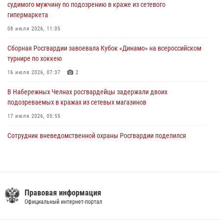
судимого мужчину по подозрению в краже из сетевого
гипермаркета
В Казани Росгвардия приняла участие в обеспечении безопасности
крестного хода и освящения храма
08 июля 2026, 11:05
22 июля 2026, 07:41
6
Сборная Росгвардии завоевала Кубок «Динамо» на всероссийском
турнире по хоккею
16 июля 2026, 07:37
2
В Набережных Челнах росгвардейцы задержали двоих
подозреваемых в кражах из сетевых магазинов
17 июля 2026, 05:55
Сотрудник вневедомственной охраны Росгвардии поделился
секретами своего семейного счастья
08 июля 2026, 07:48
4
В казанском полку Росгвардии состоялся концерт певицы Кристины
Соколовской
Правовая информация
Официальный интернет-портал
23 июля 2026, 10:22
2