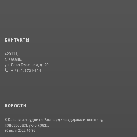
Росгвардейцы рассказали казанцам о карьерных возможностях в
силовом ведомстве
14 июля 2026, 12:39
1
В Нижнекамске сотрудники Росгвардии задержали подозреваемого
в краже
КОНТАКТЫ
23 июля 2026, 06:47
420111,
15 июля отмечается День образования подразделений связи
г. Казань,
Росгвардии
ул. Лево-Булачная, д. 20
+ 7 (843) 231-44-11
15 июля 2026, 08:41
НОВОСТИ
В Казани сотрудники Росгвардии задержали женщину,
подозреваемую в краж...
30 июля 2026, 06:36