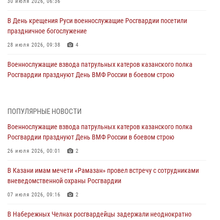
30 июля 2026, 06:36
В День крещения Руси военнослужащие Росгвардии посетили
праздничное богослужение
28 июля 2026, 09:38
4
Военнослужащие взвода патрульных катеров казанского полка
Росгвардии празднуют День ВМФ России в боевом строю
26 июля 2026, 00:01
2
Татарстанские росгвардейцы завоевали «бронзу» в окружном этапе
ПОПУЛЯРНЫЕ НОВОСТИ
конкурса профессионального мастерства
Военнослужащие взвода патрульных катеров казанского полка
24 июля 2026, 15:05
4
Росгвардии празднуют День ВМФ России в боевом строю
В казанском полку Росгвардии состоялся концерт певицы Кристины
26 июля 2026, 00:01
2
Соколовской
В Казани имам мечети «Рамазан» провел встречу с сотрудниками
23 июля 2026, 10:22
2
вневедомственной охраны Росгвардии
В Нижнекамске сотрудники Росгвардии задержали подозреваемого
07 июля 2026, 09:16
2
в краже
В Набережных Челнах росгвардейцы задержали неоднократно
23 июля 2026, 06:47