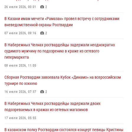
В казанском полку Росгвардии состоялся концерт певицы Кристины
26 июля 2026, 00:01
2
Соколовской
В Казани имам мечети «Рамазан» провел встречу с сотрудниками
23 июля 2026, 10:22
2
вневедомственной охраны Росгвардии
В Нижнекамске сотрудники Росгвардии задержали подозреваемого
07 июля 2026, 09:16
2
в краже
В Набережных Челнах росгвардейцы задержали неоднократно
23 июля 2026, 06:47
судимого мужчину по подозрению в краже из сетевого
гипермаркета
В Казани Росгвардия приняла участие в обеспечении безопасности
крестного хода и освящения храма
08 июля 2026, 11:05
22 июля 2026, 07:41
6
Сборная Росгвардии завоевала Кубок «Динамо» на всероссийском
турнире по хоккею
16 июля 2026, 07:37
2
В Набережных Челнах росгвардейцы задержали двоих
подозреваемых в кражах из сетевых магазинов
17 июля 2026, 05:55
В казанском полку Росгвардии состоялся концерт певицы Кристины