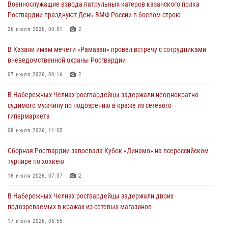
Военнослужащие взвода патрульных катеров казанского полка
24 июля 2026, 15:05
4
Росгвардии празднуют День ВМФ России в боевом строю
В казанском полку Росгвардии состоялся концерт певицы Кристины
26 июля 2026, 00:01
2
Соколовской
В Казани имам мечети «Рамазан» провел встречу с сотрудниками
23 июля 2026, 10:22
2
вневедомственной охраны Росгвардии
В Нижнекамске сотрудники Росгвардии задержали подозреваемого
07 июля 2026, 09:16
2
в краже
В Набережных Челнах росгвардейцы задержали неоднократно
23 июля 2026, 06:47
судимого мужчину по подозрению в краже из сетевого
гипермаркета
В Казани Росгвардия приняла участие в обеспечении безопасности
крестного хода и освящения храма
08 июля 2026, 11:05
22 июля 2026, 07:41
6
Сборная Росгвардии завоевала Кубок «Динамо» на всероссийском
турнире по хоккею
16 июля 2026, 07:37
2
В Набережных Челнах росгвардейцы задержали двоих
подозреваемых в кражах из сетевых магазинов
17 июля 2026, 05:55