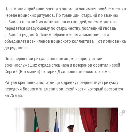
Церемония прибивки Боевого знамени занимает особое место в
череде воинских ритуалов. По традиции, старший по званию
забивает верхний из наживлённых гвоздей, затем молоток
передаётся следующему по старшинству, последний гвоздь
забивает рядовой. Таким образом знамя символически
объединяет всех членов воинского коллектива – от полковника
до рядового.
По завершении ритуала Боевое знамя в присутствии
военнослужащих отряда спецназа и ветеранов освятил иерей
Сергий (Вохмянин) - клирик Духосошественского храма.
Ритуал крепления полотнища к древку предшествует ритуалу
передачи Боевого знамени воинской части, который состоится
на 25 мая.