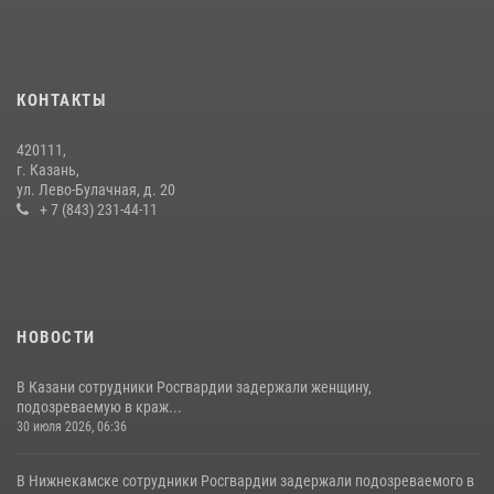
В День крещения Руси военнослужащие Росгвардии посетили
праздничное богослужение
28 июля 2026, 09:38
4
КОНТАКТЫ
15 июля отмечается День образования подразделений связи
420111,
Росгвардии
г. Казань,
ул. Лево-Булачная, д. 20
15 июля 2026, 08:41
+ 7 (843) 231-44-11
НОВОСТИ
В Казани сотрудники Росгвардии задержали женщину,
подозреваемую в краж...
30 июля 2026, 06:36
В Нижнекамске сотрудники Росгвардии задержали подозреваемого в