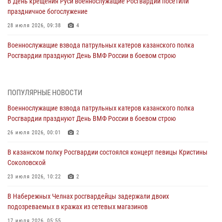
В День крещения Руси военнослужащие Росгвардии посетили
праздничное богослужение
28 июля 2026, 09:38
4
Военнослужащие взвода патрульных катеров казанского полка
Росгвардии празднуют День ВМФ России в боевом строю
26 июля 2026, 00:01
2
Татарстанские росгвардейцы завоевали «бронзу» в окружном этапе
ПОПУЛЯРНЫЕ НОВОСТИ
конкурса профессионального мастерства
Военнослужащие взвода патрульных катеров казанского полка
24 июля 2026, 15:05
4
Росгвардии празднуют День ВМФ России в боевом строю
В казанском полку Росгвардии состоялся концерт певицы Кристины
26 июля 2026, 00:01
2
Соколовской
В казанском полку Росгвардии состоялся концерт певицы Кристины
23 июля 2026, 10:22
2
Соколовской
В Нижнекамске сотрудники Росгвардии задержали подозреваемого
23 июля 2026, 10:22
2
в краже
В Набережных Челнах росгвардейцы задержали двоих
23 июля 2026, 06:47
подозреваемых в кражах из сетевых магазинов
В Казани Росгвардия приняла участие в обеспечении безопасности
17 июля 2026, 05:55