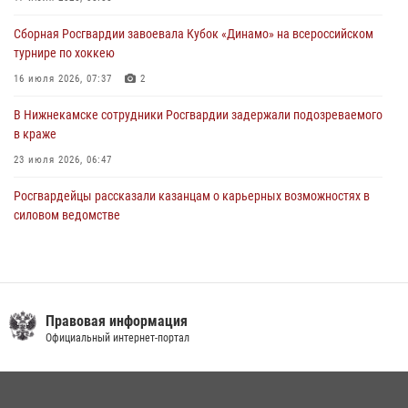
крестного хода и освящения храма
Сборная Росгвардии завоевала Кубок «Динамо» на всероссийском
22 июля 2026, 07:41
6
турнире по хоккею
16 июля 2026, 07:37
2
В Нижнекамске сотрудники Росгвардии задержали подозреваемого
в краже
23 июля 2026, 06:47
Росгвардейцы рассказали казанцам о карьерных возможностях в
силовом ведомстве
14 июля 2026, 12:39
1
В Казани Росгвардия приняла участие в обеспечении безопасности
крестного хода и освящения храма
Правовая информация
22 июля 2026, 07:41
6
Официальный интернет-портал
В Нижнекамске сотрудники Росгвардии задержали подозреваемого
в краже из магазина
10 июля 2026, 12:50