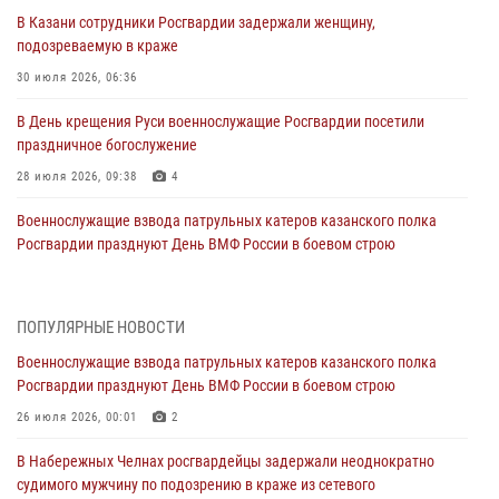
В Казани сотрудники Росгвардии задержали женщину,
подозреваемую в краже
30 июля 2026, 06:36
В День крещения Руси военнослужащие Росгвардии посетили
праздничное богослужение
28 июля 2026, 09:38
4
Военнослужащие взвода патрульных катеров казанского полка
Росгвардии празднуют День ВМФ России в боевом строю
26 июля 2026, 00:01
2
Татарстанские росгвардейцы завоевали «бронзу» в окружном этапе
ПОПУЛЯРНЫЕ НОВОСТИ
конкурса профессионального мастерства
Военнослужащие взвода патрульных катеров казанского полка
24 июля 2026, 15:05
4
Росгвардии празднуют День ВМФ России в боевом строю
В казанском полку Росгвардии состоялся концерт певицы Кристины
26 июля 2026, 00:01
2
Соколовской
В Набережных Челнах росгвардейцы задержали неоднократно
23 июля 2026, 10:22
2
судимого мужчину по подозрению в краже из сетевого