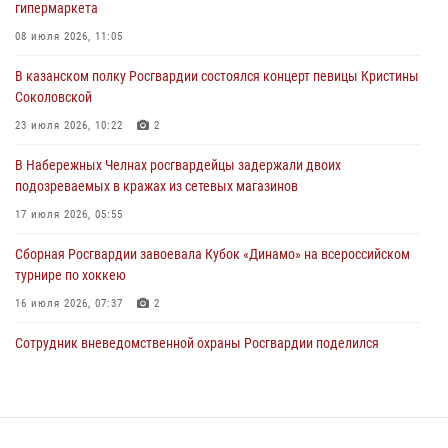
гипермаркета
В Нижнекамске сотрудники Росгвардии задержали подозреваемого
в краже
08 июля 2026, 11:05
23 июля 2026, 06:47
В казанском полку Росгвардии состоялся концерт певицы Кристины
Соколовской
В Казани Росгвардия приняла участие в обеспечении безопасности
крестного хода и освящения храма
23 июля 2026, 10:22
2
22 июля 2026, 07:41
6
В Набережных Челнах росгвардейцы задержали двоих
подозреваемых в кражах из сетевых магазинов
17 июля 2026, 05:55
Сборная Росгвардии завоевала Кубок «Динамо» на всероссийском
турнире по хоккею
16 июля 2026, 07:37
2
Сотрудник вневедомственной охраны Росгвардии поделился
секретами своего семейного счастья
08 июля 2026, 07:48
4
В Нижнекамске сотрудники Росгвардии задержали подозреваемого