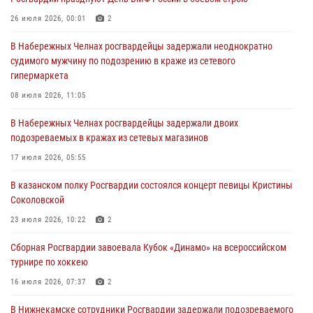
В казанском полку Росгвардии состоялся концерт певицы Кристины
26 июля 2026, 00:01
2
Соколовской
В Набережных Челнах росгвардейцы задержали неоднократно
23 июля 2026, 10:22
2
судимого мужчину по подозрению в краже из сетевого
гипермаркета
В Нижнекамске сотрудники Росгвардии задержали подозреваемого
в краже
08 июля 2026, 11:05
23 июля 2026, 06:47
В Набережных Челнах росгвардейцы задержали двоих
подозреваемых в кражах из сетевых магазинов
В Казани Росгвардия приняла участие в обеспечении безопасности
крестного хода и освящения храма
17 июля 2026, 05:55
22 июля 2026, 07:41
6
В казанском полку Росгвардии состоялся концерт певицы Кристины
Соколовской
23 июля 2026, 10:22
2
Сборная Росгвардии завоевала Кубок «Динамо» на всероссийском
турнире по хоккею
16 июля 2026, 07:37
2
В Нижнекамске сотрудники Росгвардии задержали подозреваемого