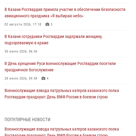
В Казани Росгвардия приняла участие в обеспечении безопасности
авиационного праздника «Я выбираю небо»
02 августа 2026, 17:18
3
В Казани сотрудники Росгвардии задержали женщину,
подозреваемую в краже
30 июля 2026, 06:36
В День крещения Руси военнослужащие Росгвардии посетили
праздничное богослужение
28 июля 2026, 09:38
4
Военнослужащие взвода патрульных катеров казанского полка
Росгвардии празднуют День ВМФ России в боевом строю
26 июля 2026, 00:01
2
Татарстанские росгвардейцы завоевали «бронзу» в окружном этапе
ПОПУЛЯРНЫЕ НОВОСТИ
конкурса профессионального мастерства
Военнослужащие взвода патрульных катеров казанского полка
24 июля 2026, 15:05
4
Росгвардии празднуют День ВМФ России в боевом строю