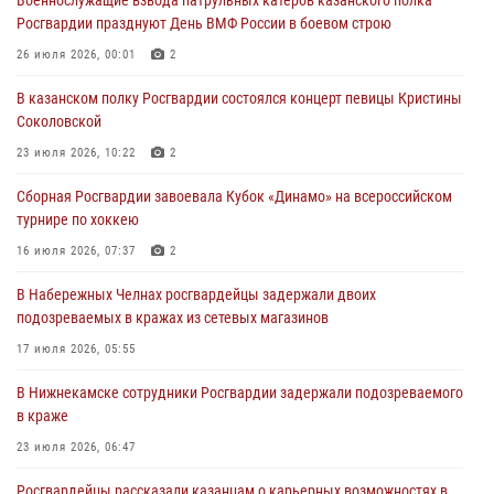
Военнослужащие взвода патрульных катеров казанского полка
24 июля 2026, 15:05
4
Росгвардии празднуют День ВМФ России в боевом строю
В казанском полку Росгвардии состоялся концерт певицы Кристины
26 июля 2026, 00:01
2
Соколовской
В казанском полку Росгвардии состоялся концерт певицы Кристины
23 июля 2026, 10:22
2
Соколовской
В Нижнекамске сотрудники Росгвардии задержали подозреваемого
23 июля 2026, 10:22
2
в краже
Сборная Росгвардии завоевала Кубок «Динамо» на всероссийском
23 июля 2026, 06:47
турнире по хоккею
В Казани Росгвардия приняла участие в обеспечении безопасности
16 июля 2026, 07:37
2
крестного хода и освящения храма
В Набережных Челнах росгвардейцы задержали двоих
22 июля 2026, 07:41
6
подозреваемых в кражах из сетевых магазинов
17 июля 2026, 05:55
В Нижнекамске сотрудники Росгвардии задержали подозреваемого
в краже
23 июля 2026, 06:47
Росгвардейцы рассказали казанцам о карьерных возможностях в